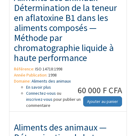
Détermination de la teneur
en aflatoxine B1 dans les
aliments composés —
Méthode par
chromatographie liquide à
haute performance
Référence:
ISO 14718:1998
Année Publication:
1998
Domaine:
Aliments des animaux
En savoir plus
à propos de Aliments des animaux —
60 000 F CFA
Connectez-vous
Détermination de la teneur en aflatoxine
ou
inscrivez-vous
B1 dans les aliments composés —
pour publier un
Ajouter au panier
commentaire
Méthode par chromatographie liquide à
haute performance
Aliments des animaux —