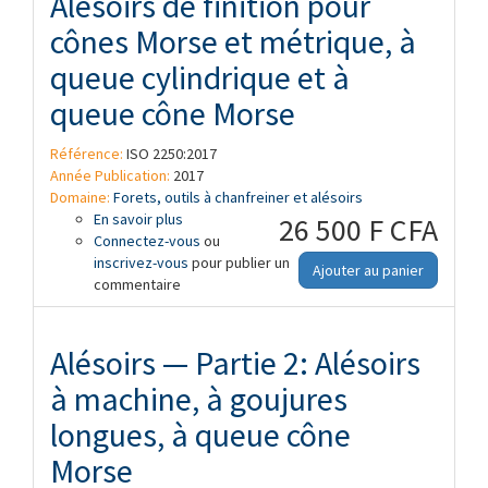
Alésoirs de finition pour
cônes Morse et métrique, à
queue cylindrique et à
queue cône Morse
Référence:
ISO 2250:2017
Année Publication:
2017
Domaine:
Forets, outils à chanfreiner et alésoirs
En savoir plus
à propos de Alésoirs de finition pour
26 500 F CFA
Connectez-vous
cônes Morse et métrique, à queue
ou
inscrivez-vous
cylindrique et à queue cône Morse
pour publier un
Ajouter au panier
commentaire
Alésoirs — Partie 2: Alésoirs
à machine, à goujures
longues, à queue cône
Morse