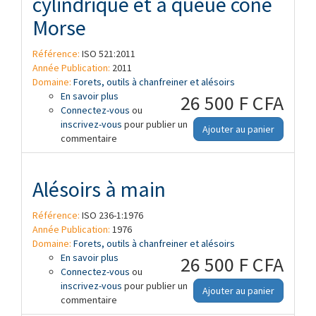
cylindrique et à queue cône
Morse
Référence:
ISO 521:2011
Année Publication:
2011
Domaine:
Forets, outils à chanfreiner et alésoirs
En savoir plus
à propos de Alésoirs à machine, à queue
26 500 F CFA
Connectez-vous
cylindrique et à queue cône Morse
ou
inscrivez-vous
pour publier un
Ajouter au panier
commentaire
Alésoirs à main
Référence:
ISO 236-1:1976
Année Publication:
1976
Domaine:
Forets, outils à chanfreiner et alésoirs
En savoir plus
à propos de Alésoirs à main
26 500 F CFA
Connectez-vous
ou
inscrivez-vous
pour publier un
Ajouter au panier
commentaire