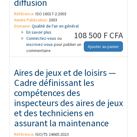
diffusion
Référence:
ISO 16017-2:2003
Année Publication:
2003
Domaine:
Qualité de l'air en général
En savoir plus
à propos de Air intérieur, air ambiant et
108 500 F CFA
Connectez-vous
air des lieux de travail — Échantillonnage
ou
inscrivez-vous
et analyse des composés organiques
pour publier un
Ajouter au panier
commentaire
volatils par tube à adsorption/désorption
thermique/chromatographie en phase
gazeuse sur capillaire — Partie 2:
Échantillonnage par diffusion
Aires de jeux et de loisirs —
Cadre définissant les
compétences des
inspecteurs des aires de jeux
et des techniciens en
assurant la maintenance
Référence:
ISO/TS 24665:2023