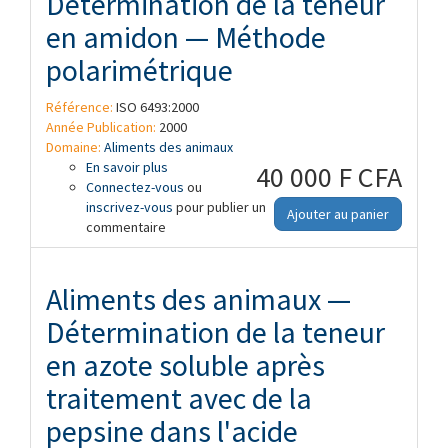
Détermination de la teneur
en amidon — Méthode
polarimétrique
Référence:
ISO 6493:2000
Année Publication:
2000
Domaine:
Aliments des animaux
En savoir plus
à propos de Aliments des animaux —
40 000 F CFA
Connectez-vous
Détermination de la teneur en amidon —
ou
inscrivez-vous
Méthode polarimétrique
pour publier un
Ajouter au panier
commentaire
Aliments des animaux —
Détermination de la teneur
en azote soluble après
traitement avec de la
pepsine dans l'acide