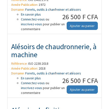
Année Publication:
1972
Domaine:
Forets, outils à chanfreiner et alésoirs
En savoir plus
à propos de Alésoirs creux à alésage
26 500 F CFA
Connectez-vous
conique (conicité 1 : 30) à entraînement
ou
inscrivez-vous
par tenons, et arbres porte-alésoirs
pour publier un
Ajouter au panier
commentaire
creux
Alésoirs de chaudronnerie, à
machine
Référence:
ISO 2238:2018
Année Publication:
2018
Domaine:
Forets, outils à chanfreiner et alésoirs
En savoir plus
à propos de Alésoirs de chaudronnerie, à
26 500 F CFA
Connectez-vous
machine
ou
inscrivez-vous
pour publier un
Ajouter au panier
commentaire