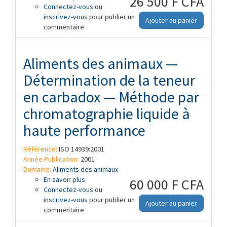
26 500 F CFA
Connectez-vous
Détermination de la teneur en calcium —
ou
inscrivez-vous
Partie 1: Méthode titrimétrique
pour publier un
Ajouter au panier
commentaire
Aliments des animaux —
Détermination de la teneur
en carbadox — Méthode par
chromatographie liquide à
haute performance
Référence:
ISO 14939:2001
Année Publication:
2001
Domaine:
Aliments des animaux
En savoir plus
à propos de Aliments des animaux —
60 000 F CFA
Connectez-vous
Détermination de la teneur en carbadox
ou
inscrivez-vous
— Méthode par chromatographie liquide
pour publier un
Ajouter au panier
commentaire
à haute performance