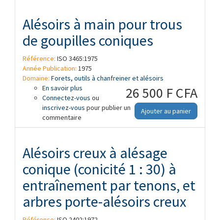
Alésoirs à main pour trous
de goupilles coniques
Référence:
ISO 3465:1975
Année Publication:
1975
Domaine:
Forets, outils à chanfreiner et alésoirs
En savoir plus
à propos de Alésoirs à main pour trous
26 500 F CFA
Connectez-vous
de goupilles coniques
ou
inscrivez-vous
pour publier un
Ajouter au panier
commentaire
Alésoirs creux à alésage
conique (conicité 1 : 30) à
entraînement par tenons, et
arbres porte-alésoirs creux
Référence:
ISO 2402:1972