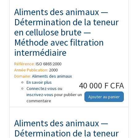
Aliments des animaux —
Détermination de la teneur
en cellulose brute —
Méthode avec filtration
intermédiaire
Référence:
ISO 6865:2000
Année Publication:
2000
Domaine:
Aliments des animaux
En savoir plus
à propos de Aliments des animaux —
40 000 F CFA
Connectez-vous
Détermination de la teneur en cellulose
ou
inscrivez-vous
brute — Méthode avec filtration
pour publier un
Ajouter au panier
commentaire
intermédiaire
Aliments des animaux —
Détermination de la teneur