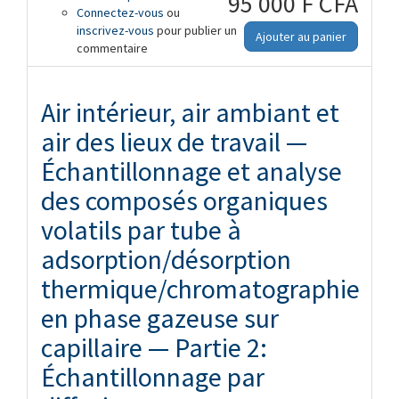
95 000 F CFA
Connectez-vous
air des lieux de travail — Échantillonnage
ou
inscrivez-vous
et analyse des composés organiques
pour publier un
Ajouter au panier
commentaire
volatils par tube à adsorption/désorption
thermique/chromatographie en phase
gazeuse sur capillaire — Partie 1:
Échantillonnage par pompage
Air intérieur, air ambiant et
air des lieux de travail —
Échantillonnage et analyse
des composés organiques
volatils par tube à
adsorption/désorption
thermique/chromatographie
en phase gazeuse sur
capillaire — Partie 2:
Échantillonnage par