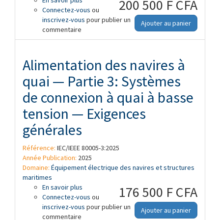
200 500 F CFA
Connectez-vous
quai — Partie 2: Systèmes de connexion à
ou
inscrivez-vous
quai à haute et basse tensions —
pour publier un
Ajouter au panier
commentaire
Description de l'interface de
communication de données dédiées au
suivi et contrôle
Alimentation des navires à
quai — Partie 3: Systèmes
de connexion à quai à basse
tension — Exigences
générales
Référence:
IEC/IEEE 80005-3:2025
Année Publication:
2025
Domaine:
Équipement électrique des navires et structures
maritimes
En savoir plus
à propos de Alimentation des navires à
176 500 F CFA
Connectez-vous
quai — Partie 3: Systèmes de connexion à
ou
inscrivez-vous
quai à basse tension — Exigences
pour publier un
Ajouter au panier
commentaire
générales