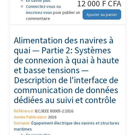
En savoir plus
à propos de Alimentation des navires à
12 000 F CFA
Connectez-vous
quai — Partie 1: Systèmes de connexion à
ou
inscrivez-vous
quai à haute tension — Exigences
pour publier un
Ajouter au panier
commentaire
générales — Amendement 2
Alimentation des navires à
quai — Partie 2: Systèmes
de connexion à quai à haute
et basse tensions —
Description de l'interface de
communication de données
dédiées au suivi et contrôle
Référence:
IEC/IEEE 80005-2:2016
Année Publication:
2016
Domaine:
Équipement électrique des navires et structures
maritimes
En savoir plus
à propos de Alimentation des navires à