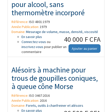
pour alcool, sans
thermomètre incorporé
Référence:
ISO 4801:1979
Année Publication:
1979
Domaine:
Mesurage de volume, masse, densité, viscosité
En savoir plus
à propos de Alcoomètres et aréomètres
40 000 F CFA
Connectez-vous
pour alcool, sans thermomètre incorporé
ou
inscrivez-vous
pour publier un
Ajouter au panier
commentaire
Alésoirs à machine pour
trous de goupilles coniques,
à queue cône Morse
Référence:
ISO 3467:2016
Année Publication:
2016
Domaine:
Forets, outils à chanfreiner et alésoirs
En savoir plus
à propos de Alésoirs à machine pour