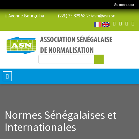
Se connecter
Avenue Bourguiba (221) 33 829 58 25/
asn@asn.sn
Rechercher
Formulaire de recherche
Toggle
navigation
Normes Sénégalaises et
Internationales