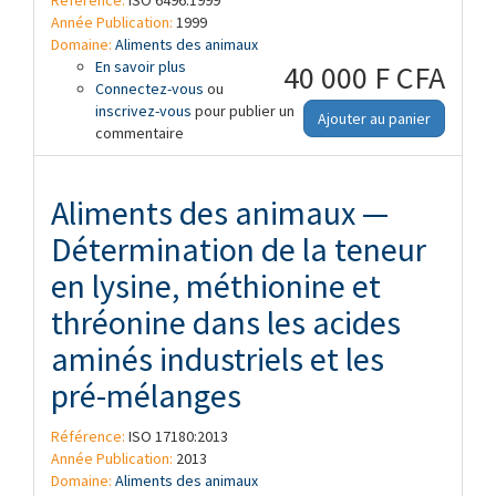
Année Publication:
1999
Domaine:
Aliments des animaux
En savoir plus
à propos de Aliments des animaux —
40 000 F CFA
Connectez-vous
Détermination de la teneur en eau et en
ou
inscrivez-vous
d'autres matières volatiles
pour publier un
Ajouter au panier
commentaire
Aliments des animaux —
Détermination de la teneur
en lysine, méthionine et
thréonine dans les acides
aminés industriels et les
pré-mélanges
Référence:
ISO 17180:2013
Année Publication:
2013
Domaine:
Aliments des animaux