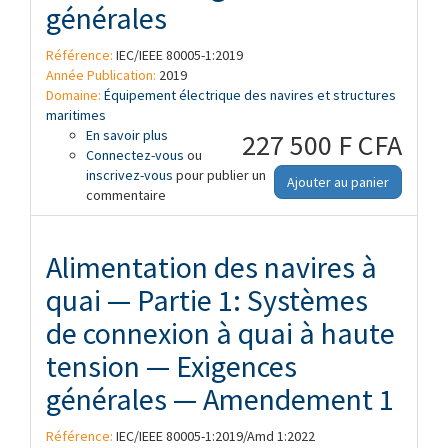
générales
Référence:
IEC/IEEE 80005-1:2019
Année Publication:
2019
Domaine:
Équipement électrique des navires et structures
maritimes
En savoir plus
à propos de Alimentation des navires à
227 500 F CFA
Connectez-vous
quai — Partie 1: Systèmes de connexion à
ou
inscrivez-vous
quai à haute tension — Exigences
pour publier un
Ajouter au panier
commentaire
générales
Alimentation des navires à
quai — Partie 1: Systèmes
de connexion à quai à haute
tension — Exigences
générales — Amendement 1
Référence:
IEC/IEEE 80005-1:2019/Amd 1:2022