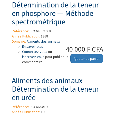
Détermination de la teneur
en phosphore — Méthode
spectrométrique
Référence:
ISO 6491:1998
Année Publication:
1998
Domaine:
Aliments des animaux
En savoir plus
à propos de Aliments des animaux —
40 000 F CFA
Connectez-vous
Détermination de la teneur en phosphore
ou
inscrivez-vous
— Méthode spectrométrique
pour publier un
Ajouter au panier
commentaire
Aliments des animaux —
Détermination de la teneur
en urée
Référence:
ISO 6654:1991
Année Publication:
1991