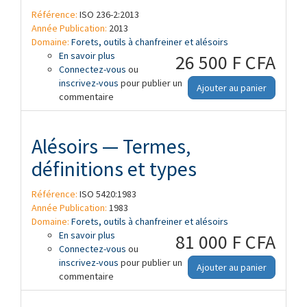
Référence:
ISO 236-2:2013
Année Publication:
2013
Domaine:
Forets, outils à chanfreiner et alésoirs
En savoir plus
à propos de Alésoirs — Partie 2: Alésoirs
26 500 F CFA
Connectez-vous
à machine, à goujures longues, à queue
ou
inscrivez-vous
cône Morse
pour publier un
Ajouter au panier
commentaire
Alésoirs — Termes,
définitions et types
Référence:
ISO 5420:1983
Année Publication:
1983
Domaine:
Forets, outils à chanfreiner et alésoirs
En savoir plus
à propos de Alésoirs — Termes,
81 000 F CFA
Connectez-vous
définitions et types
ou
inscrivez-vous
pour publier un
Ajouter au panier
commentaire