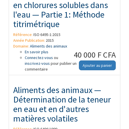
en chlorures solubles dans
l'eau — Partie 1: Méthode
titrimétrique
Référence:
ISO 6495-1:2015
Année Publication:
2015
Domaine:
Aliments des animaux
En savoir plus
à propos de Aliments des animaux —
40 000 F CFA
Connectez-vous
Détermination de la teneur en chlorures
ou
inscrivez-vous
solubles dans l'eau — Partie 1: Méthode
pour publier un
Ajouter au panier
commentaire
titrimétrique
Aliments des animaux —
Détermination de la teneur
en eau et en d'autres
matières volatiles
Référence:
ISO 6496:1999