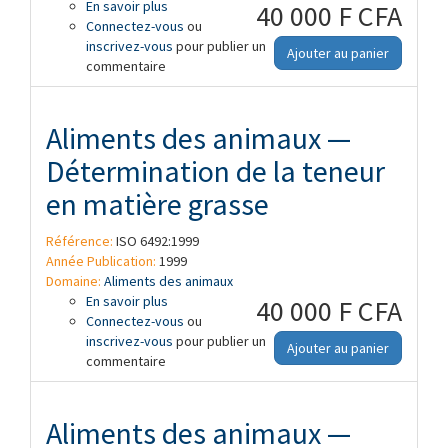
En savoir plus
à propos de Aliments des animaux —
40 000 F CFA
Connectez-vous
Détermination de la teneur en lysine,
ou
inscrivez-vous
méthionine et thréonine dans les acides
pour publier un
Ajouter au panier
commentaire
aminés industriels et les pré-mélanges
Aliments des animaux —
Détermination de la teneur
en matière grasse
Référence:
ISO 6492:1999
Année Publication:
1999
Domaine:
Aliments des animaux
En savoir plus
à propos de Aliments des animaux —
40 000 F CFA
Connectez-vous
Détermination de la teneur en matière
ou
inscrivez-vous
grasse
pour publier un
Ajouter au panier
commentaire
Aliments des animaux —