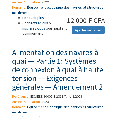
Année Publication:
2022
Domaine:
Équipement électrique des navires et structures
maritimes
En savoir plus
à propos de Alimentation des navires à
12 000 F CFA
Connectez-vous
quai — Partie 1: Systèmes de connexion à
ou
inscrivez-vous
quai à haute tension — Exigences
pour publier un
Ajouter au panier
commentaire
générales — Amendement 1
Alimentation des navires à
quai — Partie 1: Systèmes
de connexion à quai à haute
tension — Exigences
générales — Amendement 2
Référence:
IEC/IEEE 80005-1:2019/Amd 2:2023
Année Publication:
2023
Domaine:
Équipement électrique des navires et structures
maritimes