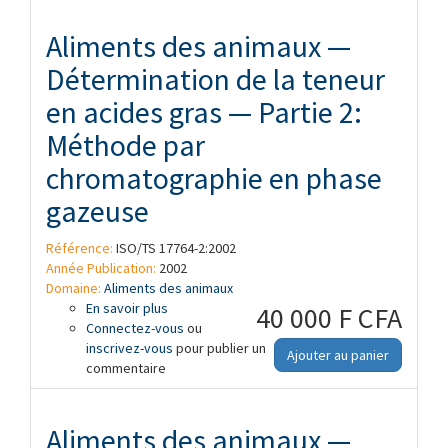
Aliments des animaux —
Détermination de la teneur
en acides gras — Partie 2:
Méthode par
chromatographie en phase
gazeuse
Référence:
ISO/TS 17764-2:2002
Année Publication:
2002
Domaine:
Aliments des animaux
En savoir plus
à propos de Aliments des animaux —
40 000 F CFA
Connectez-vous
Détermination de la teneur en acides
ou
inscrivez-vous
gras — Partie 2: Méthode par
pour publier un
Ajouter au panier
commentaire
chromatographie en phase gazeuse
Aliments des animaux —