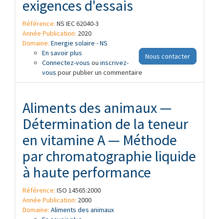
exigences d'essais
Référence:
NS IEC 62040-3
Année Publication:
2020
Domaine:
Energie solaire - NS
En savoir plus
à propos de Alimentations sans
Nous contacter
Connectez-vous
interruption (ASI) - Partie 3: Méthode de
ou
inscrivez-
vous
pour publier un commentaire
spécification des performances et
exigences d'essais
Aliments des animaux —
Détermination de la teneur
en vitamine A — Méthode
par chromatographie liquide
à haute performance
Référence:
ISO 14565:2000
Année Publication:
2000
Domaine:
Aliments des animaux