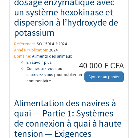
dosage enzymatique avec
un système hexokinase et
dispersion à l’hydroxyde de
potassium
Référence:
ISO 15914-2:2024
Année Publication:
2024
Domaine:
Aliments des animaux
En savoir plus
à propos de Alimentation animale —
40 000 F CFA
Connectez-vous
Dosage enzymatique de la teneur totale
ou
inscrivez-vous
en amidon — Partie 2: Méthode par
pour publier un
Ajouter au panier
commentaire
dosage enzymatique avec un système
hexokinase et dispersion à l’hydroxyde
de potassium
Alimentation des navires à
quai — Partie 1: Systèmes
de connexion à quai à haute
tension — Exigences