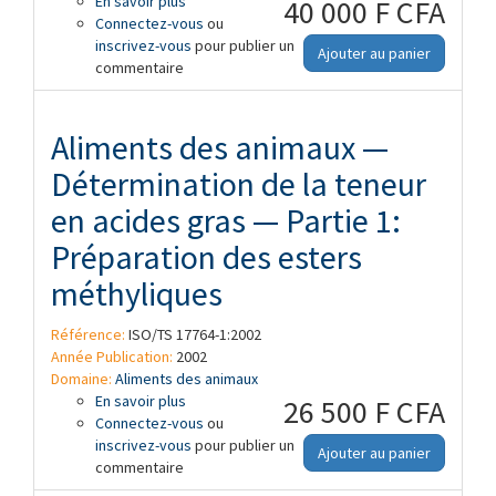
En savoir plus
à propos de Aliments des animaux —
40 000 F CFA
Connectez-vous
Détermination de la teneur en vitamine A
ou
inscrivez-vous
— Méthode par chromatographie liquide
pour publier un
Ajouter au panier
commentaire
à haute performance
Aliments des animaux —
Détermination de la teneur
en acides gras — Partie 1:
Préparation des esters
méthyliques
Référence:
ISO/TS 17764-1:2002
Année Publication:
2002
Domaine:
Aliments des animaux
En savoir plus
à propos de Aliments des animaux —
26 500 F CFA
Connectez-vous
Détermination de la teneur en acides
ou
inscrivez-vous
gras — Partie 1: Préparation des esters
pour publier un
Ajouter au panier
commentaire
méthyliques