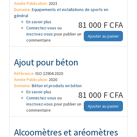
Année Publication:
2023
Domaine:
Equipements et installations de sports en
général
En savoir plus
à propos de Aires de jeux et de loisirs —
81 000 F CFA
Connectez-vous
Cadre définissant les compétences des
ou
inscrivez-vous
inspecteurs des aires de jeux et des
pour publier un
Ajouter au panier
commentaire
techniciens en assurant la maintenance
Ajout pour béton
Référence:
ISO 22904:2020
Année Publication:
2020
Domaine:
Béton et produits en béton
En savoir plus
à propos de Ajout pour béton
81 000 F CFA
Connectez-vous
ou
inscrivez-vous
pour publier un
Ajouter au panier
commentaire
Alcoomètres et aréomètres