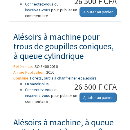
26 500 F CFA
Connectez-vous
trous de goupilles coniques, à queue
ou
inscrivez-vous
cône Morse
pour publier un
Ajouter au panier
commentaire
Alésoirs à machine pour
trous de goupilles coniques,
à queue cylindrique
Référence:
ISO 3466:2016
Année Publication:
2016
Domaine:
Forets, outils à chanfreiner et alésoirs
En savoir plus
à propos de Alésoirs à machine pour
26 500 F CFA
Connectez-vous
trous de goupilles coniques, à queue
ou
inscrivez-vous
cylindrique
pour publier un
Ajouter au panier
commentaire
Alésoirs à machine, à queue