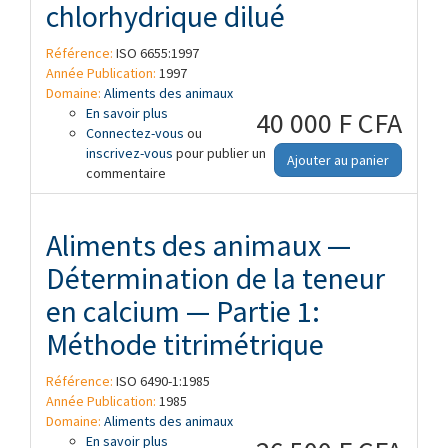
chlorhydrique dilué
Référence:
ISO 6655:1997
Année Publication:
1997
Domaine:
Aliments des animaux
En savoir plus
à propos de Aliments des animaux —
40 000 F CFA
Connectez-vous
Détermination de la teneur en azote
ou
inscrivez-vous
soluble après traitement avec de la
pour publier un
Ajouter au panier
commentaire
pepsine dans l'acide chlorhydrique dilué
Aliments des animaux —
Détermination de la teneur
en calcium — Partie 1:
Méthode titrimétrique
Référence:
ISO 6490-1:1985
Année Publication:
1985
Domaine:
Aliments des animaux
En savoir plus
à propos de Aliments des animaux —