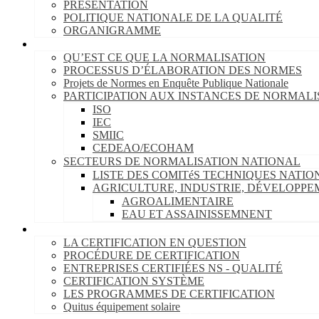
PRÉSENTATION
POLITIQUE NATIONALE DE LA QUALITÉ
ORGANIGRAMME
NORMALISATION
QU’EST CE QUE LA NORMALISATION
PROCESSUS D’ÉLABORATION DES NORMES
Projets de Normes en Enquête Publique Nationale
PARTICIPATION AUX INSTANCES DE NORMALI
ISO
IEC
SMIIC
CEDEAO/ECOHAM
SECTEURS DE NORMALISATION NATIONAL
LISTE DES COMITéS TECHNIQUES NATI
AGRICULTURE, INDUSTRIE, DÉVELOPP
AGROALIMENTAIRE
EAU ET ASSAINISSEMNENT
CERTIFICATION
LA CERTIFICATION EN QUESTION
PROCÉDURE DE CERTIFICATION
ENTREPRISES CERTIFIÉES NS - QUALITÉ
CERTIFICATION SYSTÈME
LES PROGRAMMES DE CERTIFICATION
Quitus équipement solaire