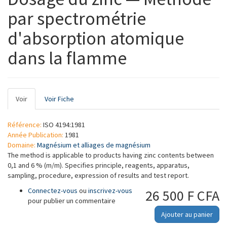
par spectrométrie
d'absorption atomique
dans la flamme
Onglets
Voir
(onglet
Voir Fiche
principaux
actif)
Référence:
ISO 4194:1981
Année Publication:
1981
Domaine:
Magnésium et alliages de magnésium
The method is applicable to products having zinc contents between
0,1 and 6 % (m/m). Specifies principle, reagents, apparatus,
sampling, procedure, expression of results and test report.
Connectez-vous
ou
inscrivez-vous
26 500 F CFA
pour publier un commentaire
Ajouter au panier