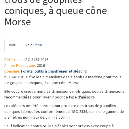
coniques, à queue cône
Morse
Onglets
Voir
(onglet
Voir Fiche
principaux
actif)
Référence:
ISO 3467:2016
Année Publication:
2016
Domaine:
Forets, outils à chanfreiner et alésoirs
ISO 3467:2016 fixe les dimensions des alésoirs à machine pour trous
de goupilles coniques, à queue cône Morse.
Elle couvre uniquement les dimensions métriques, seules dimensions
recommandées pour l'avenir pour ce type d'alésoirs.
Les alésoirs ont été conçus pour produire des trous de goupilles
coniques fabriquées conformément à l'ISO 2339, dans une gamme de
diamètres nominaux de 5 mm à 50 mm.
Sauf indication contraire, les alésoirs sont prévus avec coupe à