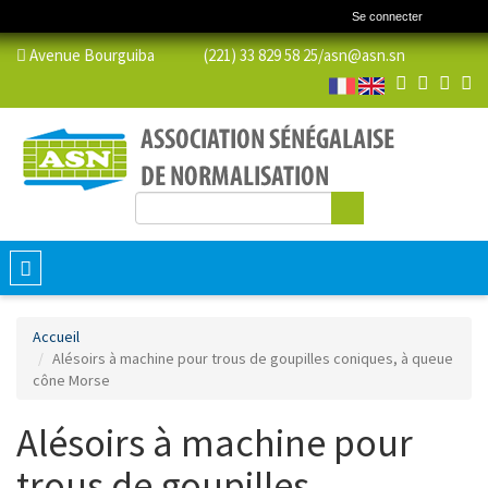
Se connecter
Avenue Bourguiba (221) 33 829 58 25/
asn@asn.sn
Rechercher
Formulaire de recherche
Toggle
navigation
Accueil
Alésoirs à machine pour trous de goupilles coniques, à queue
cône Morse
Alésoirs à machine pour
trous de goupilles