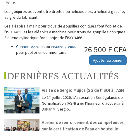
droite.
Les goujures peuvent être droites ou hélicoïdales, à hélice à gauche,
au gré du fabricant.
Les alésoirs à main pour trous de goupilles coniques font l'objet de
l'ISO 3465, et les alésoirs à machine pour trous de goupilles coniques,
à queue cylindrique font l'objet de l'ISO 3466.
Connectez-vous
ou
inscrivez-vous
26 500 F CFA
pour publier un commentaire
Ajouter au panier
DERNIÈRES ACTUALITÉS
Visite de Sergio Mujica (SG de l'ISO) à l'ASN
Le 1ᵉʳ juillet 2026, l'Association Sénégalaise de
Normalisation (ASN) a eu l'honneur d'accueillir à
Dakar M. Sergio...
Atelier de renforcement des compétences
sur la certification de l'eau en bouteille