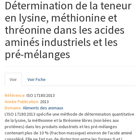
Détermination de la teneur
en lysine, méthionine et
thréonine dans les acides
aminés industriels et les
pré-mélanges
Onglets
Voir
(onglet
Voir Fiche
principaux
actif)
Référence:
ISO 17180:2013
Année Publication:
2013
Domaine:
Aliments des animaux
L'ISO 17180:2013 spécifie une méthode de détermination quantitative
de la lysine, la méthionine et la thréonine libres (non liées aux
protéines) dans les produits industriels et les pré-mélanges
contenant plus de 10 % (fraction massique) environ de l'acide aminé
considéré. Elle ne fait pas de distinction entre les formes D et L.