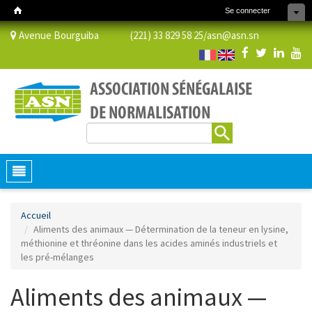
Se connecter
Avenue Bourguiba (221) 33 829 58 25/
asn@asn.sn
Rechercher
Formulaire de recherche
Toggle
navigation
Accueil
Aliments des animaux — Détermination de la teneur en lysine,
méthionine et thréonine dans les acides aminés industriels et
les pré-mélanges
Aliments des animaux —