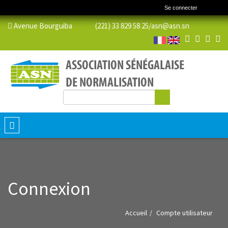
Se connecter
Avenue Bourguiba (221) 33 829 58 25/
asn@asn.sn
Rechercher
Formulaire de recherche
Toggle
navigation
Connexion
Accueil
Compte utilisateur