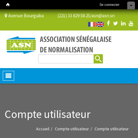
Se connecter
Avenue Bourguiba (221) 33 829 58 25/
asn@asn.sn
Rechercher
Formulaire de recherche
Toggle
navigation
Compte utilisateur
Accueil
Compte utilisateur
Compte utilisateur