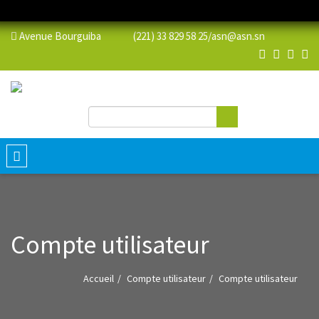
Avenue Bourguiba (221) 33 829 58 25/
asn@asn.sn
Rechercher
Formulaire de recherche
Toggle
navigation
Compte utilisateur
Accueil
Compte utilisateur
Compte utilisateur