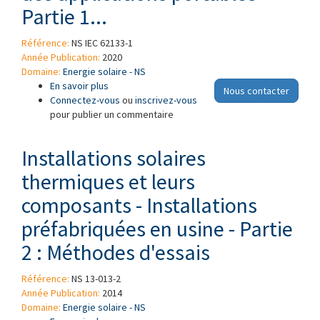
Partie 1...
Référence:
NS IEC 62133-1
Année Publication:
2020
Domaine:
Energie solaire - NS
En savoir plus
à propos de Accumulateurs alcalins et autres
Nous contacter
Connectez-vous
accumulateurs à électrolyte non acide -
ou
inscrivez-vous
pour publier un commentaire
Exigences de sécurité pour les accumulateurs
portables étanches, et pour les batteries qui
en sont constituées, destinés à l'utilisation
Installations solaires
dans des applications portables - Partie 1...
thermiques et leurs
composants - Installations
préfabriquées en usine - Partie
2 : Méthodes d'essais
Référence:
NS 13-013-2
Année Publication:
2014
Domaine:
Energie solaire - NS