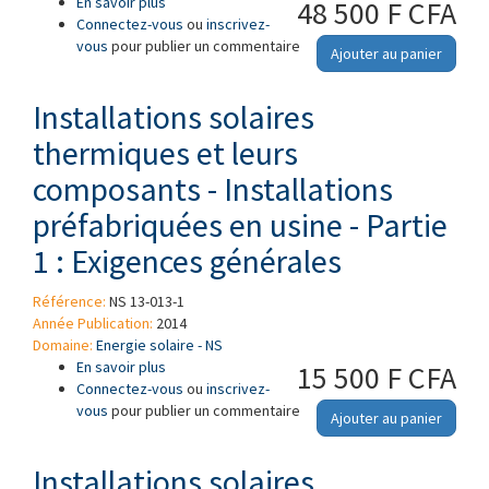
En savoir plus
à propos de Installations solaires thermiques
48 500 F CFA
Connectez-vous
et leurs composants - Installations
ou
inscrivez-
vous
pour publier un commentaire
préfabriquées en usine - Partie 2 : Méthodes
Ajouter au panier
d'essais
Installations solaires
thermiques et leurs
composants - Installations
préfabriquées en usine - Partie
1 : Exigences générales
Référence:
NS 13-013-1
Année Publication:
2014
Domaine:
Energie solaire - NS
En savoir plus
à propos de Installations solaires thermiques
15 500 F CFA
Connectez-vous
et leurs composants - Installations
ou
inscrivez-
vous
pour publier un commentaire
préfabriquées en usine - Partie 1 : Exigences
Ajouter au panier
générales
Installations solaires