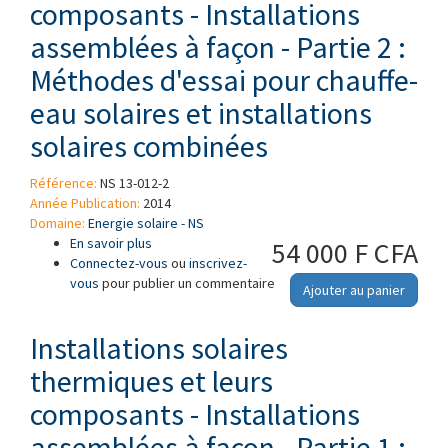
composants - Installations
assemblées à façon - Partie 2 :
Méthodes d'essai pour chauffe-
eau solaires et installations
solaires combinées
Référence:
NS 13-012-2
Année Publication:
2014
Domaine:
Energie solaire - NS
En savoir plus
à propos de Installations solaires thermiques
54 000 F CFA
Connectez-vous
et leurs composants - Installations
ou
inscrivez-
vous
pour publier un commentaire
assemblées à façon - Partie 2 : Méthodes
Ajouter au panier
d'essai pour chauffe-eau solaires et
installations solaires combinées
Installations solaires
thermiques et leurs
composants - Installations
assemblées à façon - Partie 1 :