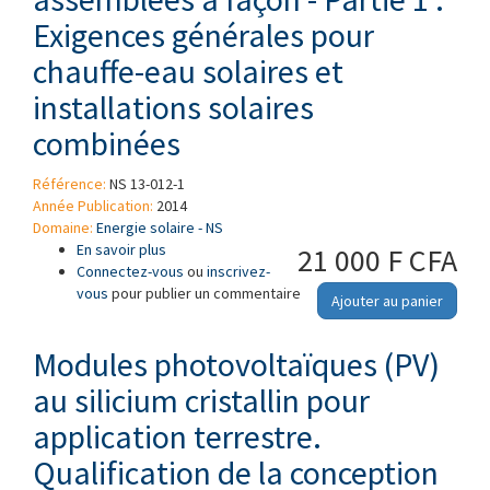
Exigences générales pour
chauffe-eau solaires et
installations solaires
combinées
Référence:
NS 13-012-1
Année Publication:
2014
Domaine:
Energie solaire - NS
En savoir plus
à propos de Installations solaires thermiques
21 000 F CFA
Connectez-vous
et leurs composants - Installations
ou
inscrivez-
vous
pour publier un commentaire
assemblées à façon - Partie 1 : Exigences
Ajouter au panier
générales pour chauffe-eau solaires et
installations solaires combinées
Modules photovoltaïques (PV)
au silicium cristallin pour
application terrestre.
Qualification de la conception