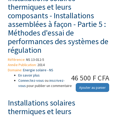
thermiques et leurs
composants - Installations
assemblées à façon - Partie 5 :
Méthodes d'essai de
performances des systèmes de
régulation
Référence:
NS 13-012-5
Année Publication:
2014
Domaine:
Energie solaire - NS
En savoir plus
à propos de Installations solaires thermiques
46 500 F CFA
Connectez-vous
et leurs composants - Installations
ou
inscrivez-
vous
pour publier un commentaire
assemblées à façon - Partie 5 : Méthodes
Ajouter au panier
d'essai de performances des systèmes de
régulation
Installations solaires
thermiques et leurs