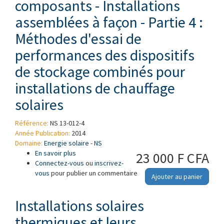
composants - Installations
assemblées à façon - Partie 4 :
Méthodes d'essai de
performances des dispositifs
de stockage combinés pour
installations de chauffage
solaires
Référence:
NS 13-012-4
Année Publication:
2014
Domaine:
Energie solaire - NS
En savoir plus
à propos de Installations solaires thermiques
23 000 F CFA
Connectez-vous
et leurs composants - Installations
ou
inscrivez-
vous
pour publier un commentaire
assemblées à façon - Partie 4 : Méthodes
Ajouter au panier
d'essai de performances des dispositifs de
stockage combinés pour installations de
Installations solaires
chauffage solaires
thermiques et leurs