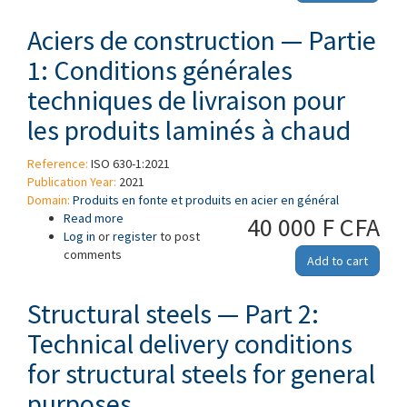
Aciers de construction — Partie
1: Conditions générales
techniques de livraison pour
les produits laminés à chaud
Reference:
ISO 630-1:2021
Publication Year:
2021
Domain:
Produits en fonte et produits en acier en général
Read more
about Aciers de construction — Partie 1:
40 000 F CFA
Log in
or
register
Conditions générales techniques de livraison
to post
comments
pour les produits laminés à chaud
Add to cart
Structural steels — Part 2:
Technical delivery conditions
for structural steels for general
purposes