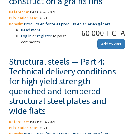
construction à grains fins
Reference:
ISO 630-3:2021
Publication Year:
2021
Domain:
Produits en fonte et produits en acier en général
Read more
about Aciers de construction — Partie 3:
60 000 F CFA
Log in
or
register
Conditions techniques de livraison pour aciers de
to post
comments
construction à grains fins
Add to cart
Structural steels — Part 4:
Technical delivery conditions
for high yield strength
quenched and tempered
structural steel plates and
wide flats
Reference:
ISO 630-4:2021
Publication Year:
2021
Domain:
Produits en fonte et produits en acier en général