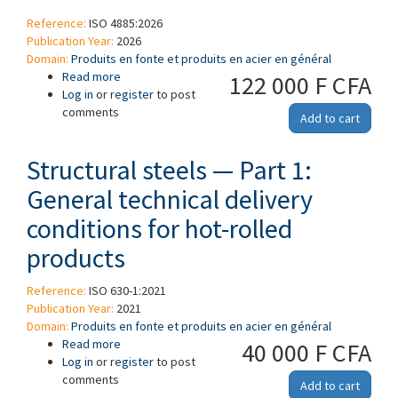
Reference:
ISO 4885:2026
Publication Year:
2026
Domain:
Produits en fonte et produits en acier en général
Read more
about Matériaux ferreux — Traitements
122 000 F CFA
Log in
or
register
thermiques — Vocabulaire
to post
comments
Add to cart
Structural steels — Part 1:
General technical delivery
conditions for hot-rolled
products
Reference:
ISO 630-1:2021
Publication Year:
2021
Domain:
Produits en fonte et produits en acier en général
Read more
about Structural steels — Part 1: General
40 000 F CFA
Log in
or
register
technical delivery conditions for hot-rolled
to post
comments
products
Add to cart