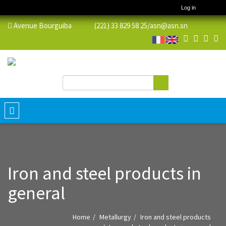
Log in
Avenue Bourguiba (221) 33 829 58 25/
asn@asn.sn
Search
Search form
Toggle
navigation
Iron and steel products in
general
Home
Metallurgy
Iron and steel products