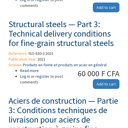
comments
construction métallique d'usage général
Add to cart
Structural steels — Part 3:
Technical delivery conditions
for fine-grain structural steels
Reference:
ISO 630-3:2021
Publication Year:
2021
Domain:
Produits en fonte et produits en acier en général
Read more
about Structural steels — Part 3: Technical
60 000 F CFA
Log in
or
register
delivery conditions for fine-grain structural
to post
comments
steels
Add to cart
Aciers de construction — Partie
3: Conditions techniques de
livraison pour aciers de