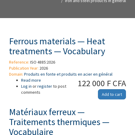
Iron and steel products in general
Ferrous materials — Heat
treatments — Vocabulary
Reference:
ISO 4885:2026
Publication Year:
2026
Domain:
Produits en fonte et produits en acier en général
Read more
about Ferrous materials — Heat treatments —
122 000 F CFA
Log in
or
register
Vocabulary
to post
comments
Add to cart
Matériaux ferreux —
Traitements thermiques —
Vocabulaire