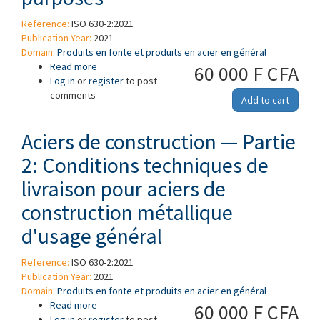
Reference:
ISO 630-2:2021
Publication Year:
2021
Domain:
Produits en fonte et produits en acier en général
Read more
about Structural steels — Part 2: Technical
60 000 F CFA
Log in
or
register
delivery conditions for structural steels for
to post
comments
general purposes
Add to cart
Aciers de construction — Partie
2: Conditions techniques de
livraison pour aciers de
construction métallique
d'usage général
Reference:
ISO 630-2:2021
Publication Year:
2021
Domain:
Produits en fonte et produits en acier en général
Read more
about Aciers de construction — Partie 2:
60 000 F CFA
Log in
or
register
Conditions techniques de livraison pour aciers de
to post