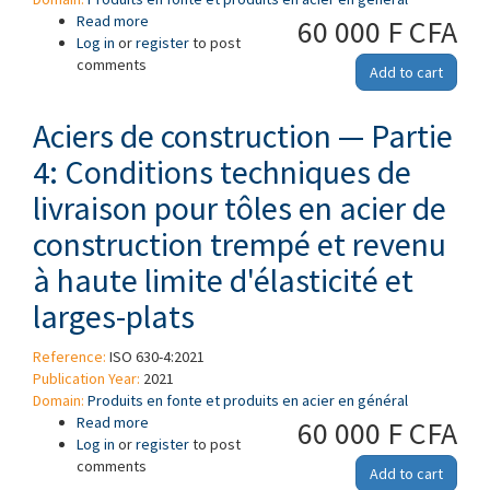
Read more
about Structural steels — Part 4: Technical
60 000 F CFA
Log in
or
register
delivery conditions for high yield strength
to post
comments
quenched and tempered structural steel plates
Add to cart
and wide flats
Aciers de construction — Partie
4: Conditions techniques de
livraison pour tôles en acier de
construction trempé et revenu
à haute limite d'élasticité et
larges-plats
Reference:
ISO 630-4:2021
Publication Year:
2021
Domain:
Produits en fonte et produits en acier en général
Read more
about Aciers de construction — Partie 4:
60 000 F CFA
Log in
or
register
Conditions techniques de livraison pour tôles en
to post
comments
acier de construction trempé et revenu à haute
Add to cart
limite d'élasticité et larges-plats