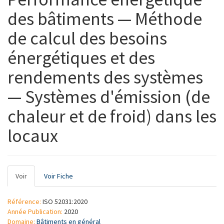
des bâtiments — Méthode
de calcul des besoins
énergétiques et des
rendements des systèmes
— Systèmes d'émission (de
chaleur et de froid) dans les
locaux
Onglets
Voir
(onglet
Voir Fiche
principaux
actif)
Référence:
ISO 52031:2020
Année Publication:
2020
Domaine:
Bâtiments en général