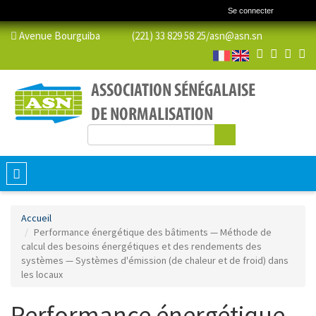
Se connecter
Avenue Bourguiba (221) 33 829 58 25/
asn@asn.sn
Rechercher
Formulaire de recherche
Toggle
navigation
Accueil
Performance énergétique des bâtiments — Méthode de
calcul des besoins énergétiques et des rendements des
systèmes — Systèmes d'émission (de chaleur et de froid) dans
les locaux
Performance énergétique