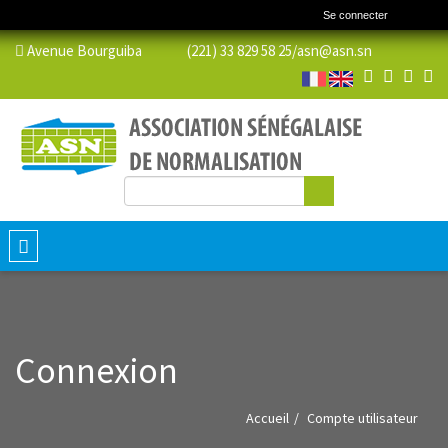
Se connecter
Avenue Bourguiba (221) 33 829 58 25/
asn@asn.sn
Rechercher
Formulaire de recherche
Toggle
navigation
Connexion
Accueil
Compte utilisateur