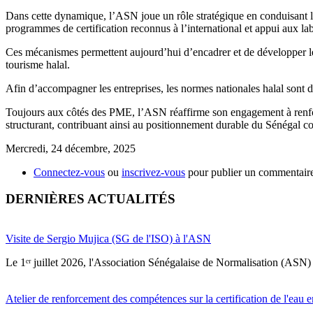
Dans cette dynamique, l’ASN joue un rôle stratégique en conduisant le 
programmes de certification reconnus à l’international et appui aux lab
Ces mécanismes permettent aujourd’hui d’encadrer et de développer les 
tourisme halal.
Afin d’accompagner les entreprises, les normes nationales halal sont d
Toujours aux côtés des PME, l’ASN réaffirme son engagement à renforcer
structurant, contribuant ainsi au positionnement durable du Sénégal 
Mercredi, 24 décembre, 2025
Connectez-vous
ou
inscrivez-vous
pour publier un commentair
DERNIÈRES ACTUALITÉS
Visite de Sergio Mujica (SG de l'ISO) à l'ASN
Le 1ᵉʳ juillet 2026, l'Association Sénégalaise de Normalisation (ASN) 
Atelier de renforcement des compétences sur la certification de l'eau e