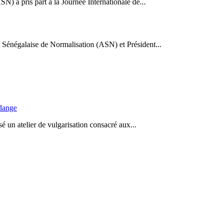
N) a pris part à la Journée Internationale de...
Sénégalaise de Normalisation (ASN) et Président...
idange
 un atelier de vulgarisation consacré aux...