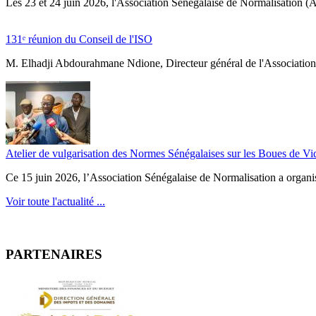
‎Les 23 et 24 juin 2026, l'Association Sénégalaise de Normalisation (AS
131ᵉ réunion du Conseil de l'ISO
M. Elhadji Abdourahmane Ndione, Directeur général de l'Association 
Atelier de vulgarisation des Normes Sénégalaises sur les Boues de V
Ce 15 juin 2026, l’Association Sénégalaise de Normalisation a organisé
Voir toute l'actualité ...
PARTENAIRES