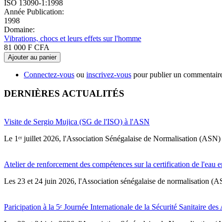
ISO 13090-1:1998
Année Publication:
1998
Domaine:
Vibrations, chocs et leurs effets sur l'homme
81 000 F CFA
Ajouter au panier
Connectez-vous
ou
inscrivez-vous
pour publier un commentair
DERNIÈRES ACTUALITÉS
Visite de Sergio Mujica (SG de l'ISO) à l'ASN
Le 1ᵉʳ juillet 2026, l'Association Sénégalaise de Normalisation (ASN) 
Atelier de renforcement des compétences sur la certification de l'eau e
Les 23 et 24 juin 2026, l'Association sénégalaise de normalisation (A
Paricipation à la 5ᵉ Journée Internationale de la Sécurité Sanitaire de