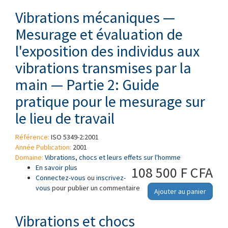
Vibrations mécaniques —
Mesurage et évaluation de
l'exposition des individus aux
vibrations transmises par la
main — Partie 2: Guide
pratique pour le mesurage sur
le lieu de travail
Référence:
ISO 5349-2:2001
Année Publication:
2001
Domaine:
Vibrations, chocs et leurs effets sur l'homme
En savoir plus
à propos de Vibrations mécaniques —
108 500 F CFA
Connectez-vous
Mesurage et évaluation de l'exposition des
ou
inscrivez-
vous
pour publier un commentaire
individus aux vibrations transmises par la main
Ajouter au panier
— Partie 2: Guide pratique pour le mesurage
sur le lieu de travail
Vibrations et chocs