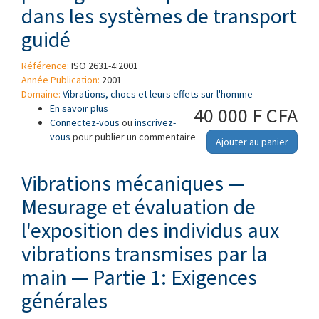
dans les systèmes de transport
guidé
Référence:
ISO 2631-4:2001
Année Publication:
2001
Domaine:
Vibrations, chocs et leurs effets sur l'homme
En savoir plus
à propos de Vibrations et chocs mécaniques —
40 000 F CFA
Connectez-vous
Évaluation de l'exposition des individus à des
ou
inscrivez-
vous
pour publier un commentaire
vibrations globales du corps — Partie 4: Lignes
Ajouter au panier
directrices pour l'évaluation des effets des
vibrations et du mouvement de rotation sur le
Vibrations mécaniques —
confort des passagers et du personnel dans
les systèmes de transport guidé
Mesurage et évaluation de
l'exposition des individus aux
vibrations transmises par la
main — Partie 1: Exigences
générales