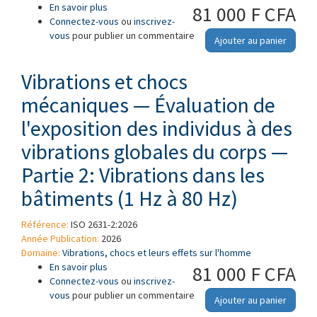
En savoir plus
à propos de Vibrations mécaniques —
81 000 F CFA
Connectez-vous
Directives pratiques et exigences pour la
ou
inscrivez-
vous
pour publier un commentaire
surveillance et le mesurage des vibrations
Ajouter au panier
transmises à la main vibration sur la main, le
poignet ou l'avant-bras
Vibrations et chocs
mécaniques — Évaluation de
l'exposition des individus à des
vibrations globales du corps —
Partie 2: Vibrations dans les
bâtiments (1 Hz à 80 Hz)
Référence:
ISO 2631-2:2026
Année Publication:
2026
Domaine:
Vibrations, chocs et leurs effets sur l'homme
En savoir plus
à propos de Vibrations et chocs mécaniques —
81 000 F CFA
Connectez-vous
Évaluation de l'exposition des individus à des
ou
inscrivez-
vous
pour publier un commentaire
vibrations globales du corps — Partie 2:
Ajouter au panier
Vibrations dans les bâtiments (1 Hz à 80 Hz)