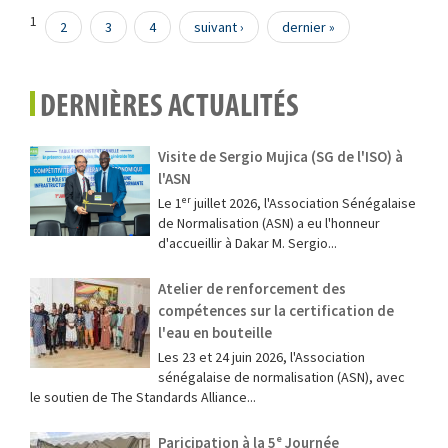
obtenues à la pulpe des doigts
Pages
1
2
3
4
suivant ›
dernier »
DERNIÈRES ACTUALITÉS
Visite de Sergio Mujica (SG de l'ISO) à
l'ASN
Le 1ᵉʳ juillet 2026, l'Association Sénégalaise
de Normalisation (ASN) a eu l'honneur
d'accueillir à Dakar M. Sergio...
Atelier de renforcement des
compétences sur la certification de
l'eau en bouteille
Les 23 et 24 juin 2026, l'Association
sénégalaise de normalisation (ASN), avec
le soutien de The Standards Alliance...
Paricipation à la 5ᵉ Journée