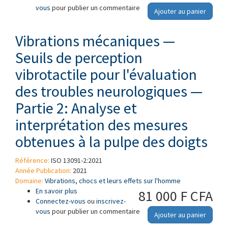
vous
pour publier un commentaire
de la fonction vasculaire périphérique — Partie
Ajouter au panier
1: Mesurage et évaluation de la température
de la peau des doigts
Vibrations mécaniques —
Seuils de perception
vibrotactile pour l'évaluation
des troubles neurologiques —
Partie 2: Analyse et
interprétation des mesures
obtenues à la pulpe des doigts
Référence:
ISO 13091-2:2021
Année Publication:
2021
Domaine:
Vibrations, chocs et leurs effets sur l'homme
En savoir plus
à propos de Vibrations mécaniques — Seuils
81 000 F CFA
Connectez-vous
de perception vibrotactile pour l'évaluation
ou
inscrivez-
vous
pour publier un commentaire
des troubles neurologiques — Partie 2:
Ajouter au panier
Analyse et interprétation des mesures