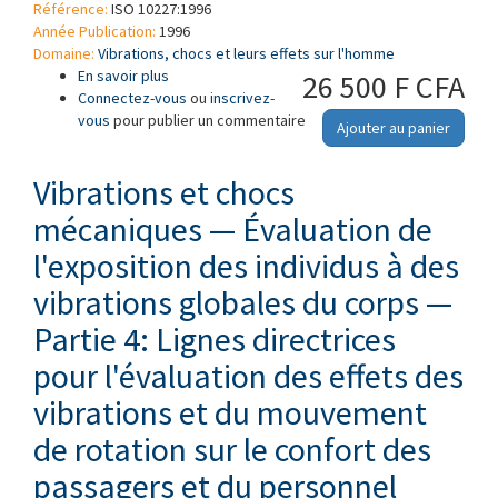
Référence:
ISO 10227:1996
Année Publication:
1996
Domaine:
Vibrations, chocs et leurs effets sur l'homme
En savoir plus
à propos de Essais et évaluation des chocs
26 500 F CFA
Connectez-vous
(chocs simples) sur l'homme ou un substitut
ou
inscrivez-
vous
pour publier un commentaire
d'homme — Lignes directrices concernant les
Ajouter au panier
aspects techniques
Vibrations et chocs
mécaniques — Évaluation de
l'exposition des individus à des
vibrations globales du corps —
Partie 4: Lignes directrices
pour l'évaluation des effets des
vibrations et du mouvement
de rotation sur le confort des
passagers et du personnel