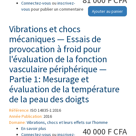
81 000 F CFA
Connectez-vous
de perception vibrotactile pour l'évaluation
ou
inscrivez-
vous
pour publier un commentaire
des troubles neurologiques — Partie 1:
Ajouter au panier
Méthodes de mesure à la pulpe des doigts
Vibrations et chocs
mécaniques — Essais de
provocation à froid pour
l'évaluation de la fonction
vasculaire périphérique —
Partie 1: Mesurage et
évaluation de la température
de la peau des doigts
Référence:
ISO 14835-1:2016
Année Publication:
2016
Domaine:
Vibrations, chocs et leurs effets sur l'homme
En savoir plus
à propos de Vibrations et chocs mécaniques —
40 000 F CFA
Connectez-vous
Essais de provocation à froid pour l'évaluation
ou
inscrivez-