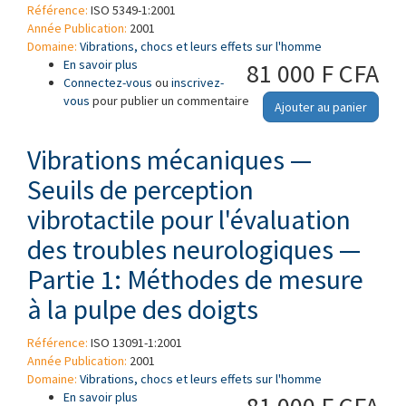
Référence:
ISO 5349-1:2001
Année Publication:
2001
Domaine:
Vibrations, chocs et leurs effets sur l'homme
En savoir plus
à propos de Vibrations mécaniques —
81 000 F CFA
Connectez-vous
Mesurage et évaluation de l'exposition des
ou
inscrivez-
vous
pour publier un commentaire
individus aux vibrations transmises par la main
Ajouter au panier
— Partie 1: Exigences générales
Vibrations mécaniques —
Seuils de perception
vibrotactile pour l'évaluation
des troubles neurologiques —
Partie 1: Méthodes de mesure
à la pulpe des doigts
Référence:
ISO 13091-1:2001
Année Publication:
2001
Domaine:
Vibrations, chocs et leurs effets sur l'homme
En savoir plus
à propos de Vibrations mécaniques — Seuils