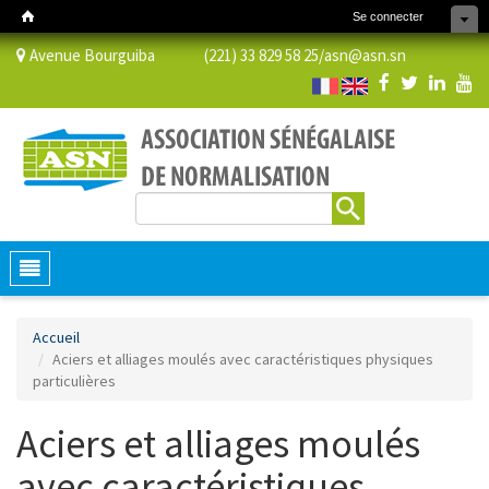
Se connecter
Avenue Bourguiba (221) 33 829 58 25/
asn@asn.sn
Rechercher
Formulaire de recherche
Toggle
navigation
Accueil
Aciers et alliages moulés avec caractéristiques physiques
particulières
Aciers et alliages moulés
avec caractéristiques