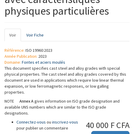
physiques particulières
Onglets
Voir
(onglet
Voir Fiche
principaux
actif)
Référence:
ISO 19960:2023
Année Publication:
2023
Domaine:
Fontes et aciers moulés
This document specifies cast steel and alloy grades with special
physical properties. The cast steel and alloy grades covered by this
document are used in applications which require low linear thermal
expansion, or low ferromagnetic responses, or low galling
properties.
NOTE
Annex A
gives information on ISO grade designation and
available UNS numbers which are similar to the ISO grade
designations.
Connectez-vous
ou
inscrivez-vous
40 000 F CFA
pour publier un commentaire