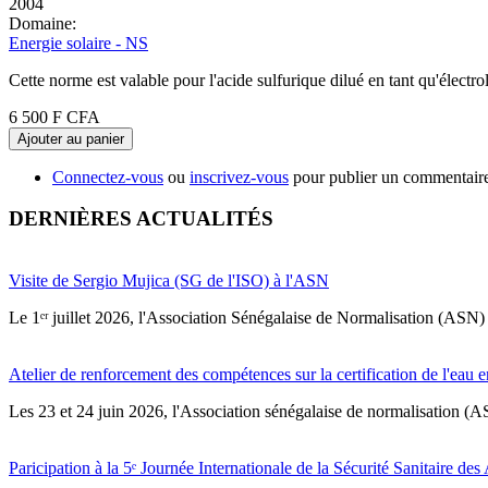
2004
Domaine:
Energie solaire - NS
Cette norme est valable pour l'acide sulfurique dilué en tant qu'électro
6 500 F CFA
Ajouter au panier
Connectez-vous
ou
inscrivez-vous
pour publier un commentair
DERNIÈRES ACTUALITÉS
Visite de Sergio Mujica (SG de l'ISO) à l'ASN
Le 1ᵉʳ juillet 2026, l'Association Sénégalaise de Normalisation (ASN) 
Atelier de renforcement des compétences sur la certification de l'eau e
Les 23 et 24 juin 2026, l'Association sénégalaise de normalisation (A
Paricipation à la 5ᵉ Journée Internationale de la Sécurité Sanitaire de