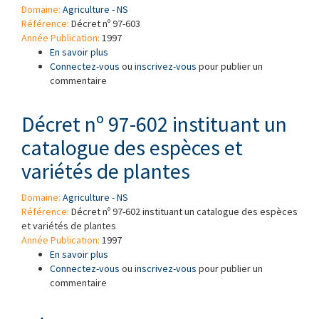
Domaine:
Agriculture - NS
Référence:
Décret nº 97-603
Année Publication:
1997
En savoir plus
à propos de Décret nº 97-603 portant création
Connectez-vous
du Comité national consultatif des Semences
ou
inscrivez-vous
pour publier un
commentaire
et des Plants (CNCSP) et du Règlement
technique particulier de la production, du
contrôle et de la certification de l’arachide.
Décret nº 97-602 instituant un
catalogue des espèces et
variétés de plantes
Domaine:
Agriculture - NS
Référence:
Décret nº 97-602 instituant un catalogue des espèces
et variétés de plantes
Année Publication:
1997
En savoir plus
à propos de Décret nº 97-602 instituant un
Connectez-vous
catalogue des espèces et variétés de plantes
ou
inscrivez-vous
pour publier un
commentaire