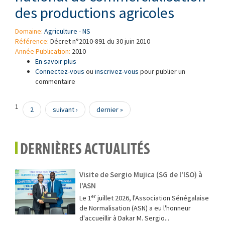
des productions agricoles
Domaine:
Agriculture - NS
Référence:
Décret n°2010-891 du 30 juin 2010
Année Publication:
2010
En savoir plus
à propos de Décret n°2010-891 du 30 juin 2010
Connectez-vous
portant création, organisation et
ou
inscrivez-vous
pour publier un
commentaire
fonctionnement du Cadre national de
commercialisation des productions agricoles
Pages
1
2
suivant ›
dernier »
DERNIÈRES ACTUALITÉS
Visite de Sergio Mujica (SG de l'ISO) à
l'ASN
Le 1ᵉʳ juillet 2026, l'Association Sénégalaise
de Normalisation (ASN) a eu l'honneur
d'accueillir à Dakar M. Sergio...