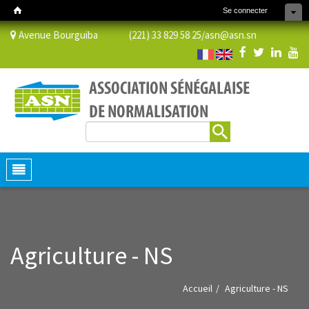
Se connecter
Avenue Bourguiba (221) 33 829 58 25/
asn@asn.sn
Rechercher
Formulaire de recherche
Toggle
navigation
Agriculture - NS
Accueil
Agriculture - NS