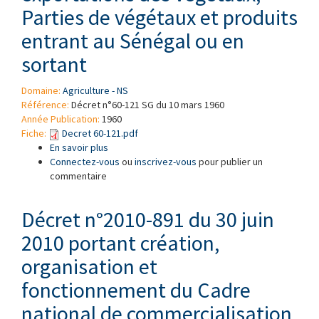
Parties de végétaux et produits
entrant au Sénégal ou en
sortant
Domaine:
Agriculture - NS
Référence:
Décret n°60-121 SG du 10 mars 1960
Année Publication:
1960
Fiche:
Decret 60-121.pdf
En savoir plus
à propos de Décret n°60-121 SG du 10 mars
Connectez-vous
1960 portant institution d'un contrôle
ou
inscrivez-vous
pour publier un
commentaire
phytosanitaire des importations et des
exportations des végétaux, Parties de
végétaux et produits entrant au Sénégal ou en
Décret n°2010-891 du 30 juin
sortant
2010 portant création,
organisation et
fonctionnement du Cadre
national de commercialisation