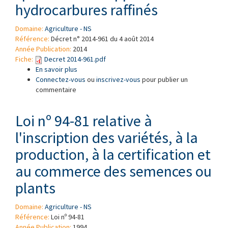
hydrocarbures raffinés
Domaine:
Agriculture - NS
Référence:
Décret n° 2014-961 du 4 août 2014
Année Publication:
2014
Fiche:
Decret 2014-961.pdf
En savoir plus
à propos de Décret n°2014-961 du 4 août 2014
Connectez-vous
abrogeant et remplaçant le Décret N°2011-650
ou
inscrivez-vous
pour publier un
commentaire
du 26 mai 2011 fixant des specifications
applicables aux hydrocarbures raffinés
Loi nº 94-81 relative à
l'inscription des variétés, à la
production, à la certification et
au commerce des semences ou
plants
Domaine:
Agriculture - NS
Référence:
Loi nº 94-81
Année Publication:
1994