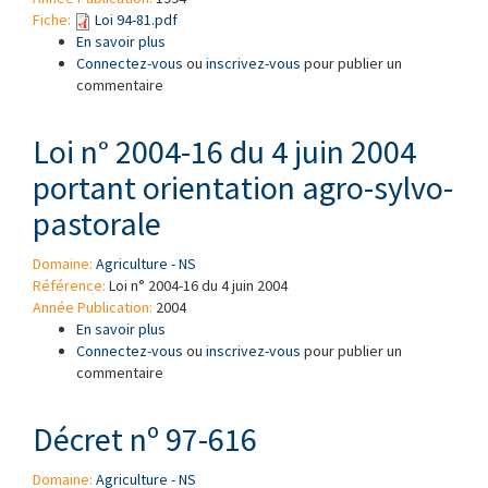
Fiche:
Loi 94-81.pdf
En savoir plus
à propos de Loi nº 94-81 relative à l'inscription
Connectez-vous
des variétés, à la production, à la certification
ou
inscrivez-vous
pour publier un
commentaire
et au commerce des semences ou plants
Loi n° 2004-16 du 4 juin 2004
portant orientation agro-sylvo-
pastorale
Domaine:
Agriculture - NS
Référence:
Loi n° 2004-16 du 4 juin 2004
Année Publication:
2004
En savoir plus
à propos de Loi n° 2004-16 du 4 juin 2004
Connectez-vous
portant orientation agro-sylvo-pastorale
ou
inscrivez-vous
pour publier un
commentaire
Décret nº 97-616
Domaine:
Agriculture - NS