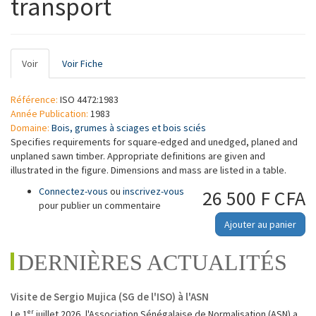
transport
Onglets
Voir
(onglet
Voir Fiche
principaux
actif)
Référence:
ISO 4472:1983
Année Publication:
1983
Domaine:
Bois, grumes à sciages et bois sciés
Specifies requirements for square-edged and unedged, planed and
unplaned sawn timber. Appropriate definitions are given and
illustrated in the figure. Dimensions and mass are listed in a table.
Connectez-vous
ou
inscrivez-vous
26 500 F CFA
pour publier un commentaire
Ajouter au panier
DERNIÈRES ACTUALITÉS
Visite de Sergio Mujica (SG de l'ISO) à l'ASN
Le 1ᵉʳ juillet 2026, l'Association Sénégalaise de Normalisation (ASN) a