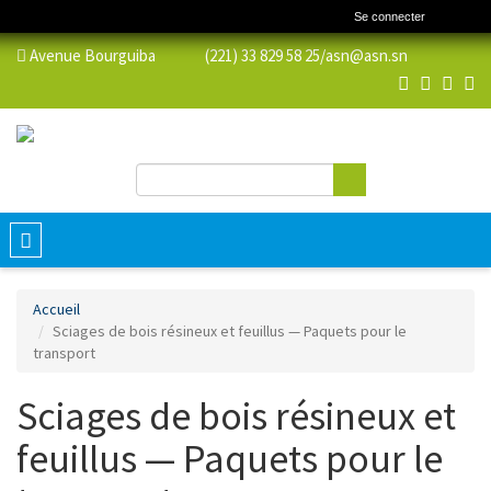
Se connecter
Avenue Bourguiba (221) 33 829 58 25/
asn@asn.sn
Rechercher
Formulaire de recherche
Toggle
navigation
Accueil
Sciages de bois résineux et feuillus — Paquets pour le
transport
Sciages de bois résineux et
feuillus — Paquets pour le