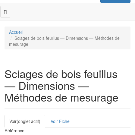
Toggle
navigation
Accueil
Sciages de bois feuillus — Dimensions — Méthodes de
mesurage
Sciages de bois feuillus
— Dimensions —
Méthodes de mesurage
Onglets
Voir
(onglet actif)
Voir Fiche
principaux
Référence: