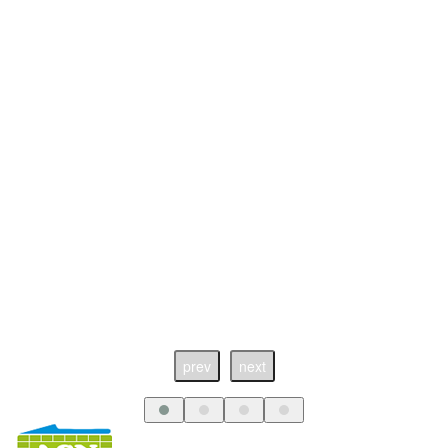
prev
next