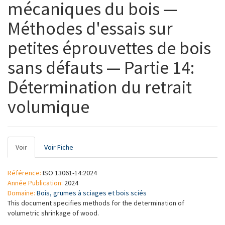
mécaniques du bois —
Méthodes d'essais sur
petites éprouvettes de bois
sans défauts — Partie 14:
Détermination du retrait
volumique
Onglets
Voir
(onglet
Voir Fiche
principaux
actif)
Référence:
ISO 13061-14:2024
Année Publication:
2024
Domaine:
Bois, grumes à sciages et bois sciés
This document specifies methods for the determination of
volumetric shrinkage of wood.