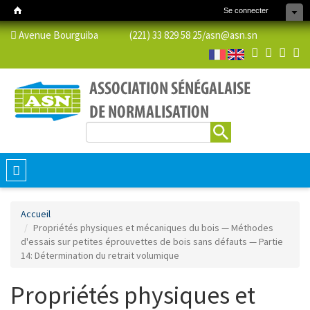
Se connecter
Avenue Bourguiba (221) 33 829 58 25/
asn@asn.sn
Rechercher
Formulaire de recherche
Toggle
navigation
Accueil
Propriétés physiques et mécaniques du bois — Méthodes
d'essais sur petites éprouvettes de bois sans défauts — Partie
14: Détermination du retrait volumique
Propriétés physiques et