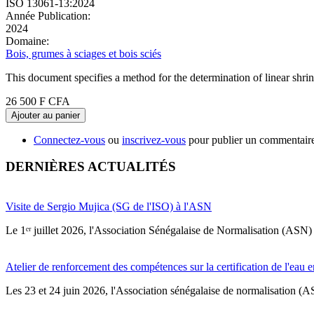
ISO 13061-13:2024
Année Publication:
2024
Domaine:
Bois, grumes à sciages et bois sciés
This document specifies a method for the determination of linear shrin
26 500 F CFA
Ajouter au panier
Connectez-vous
ou
inscrivez-vous
pour publier un commentair
DERNIÈRES ACTUALITÉS
Visite de Sergio Mujica (SG de l'ISO) à l'ASN
Le 1ᵉʳ juillet 2026, l'Association Sénégalaise de Normalisation (ASN) 
Atelier de renforcement des compétences sur la certification de l'eau e
Les 23 et 24 juin 2026, l'Association sénégalaise de normalisation (A