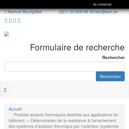
Se connecter
Avenue Bourguiba (221) 33 829 58 25/
asn@asn.sn
Formulaire de recherche
Rechercher
Rechercher
Toggle
navigation
Accueil
Produits isolants thermiques destinés aux applications du
bâtiment — Détermination de la résistance à l'arrachement
des systèmes d'isolation thermique par l'extérieur (systèmes