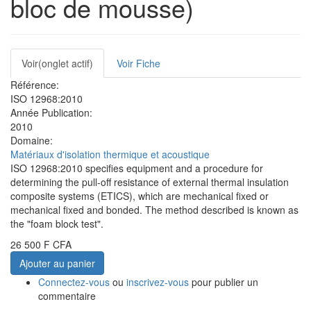
bloc de mousse)
Onglets
Voir
(onglet actif)
Voir Fiche
principaux
Référence:
ISO 12968:2010
Année Publication:
2010
Domaine:
Matériaux d'isolation thermique et acoustique
ISO 12968:2010 specifies equipment and a procedure for
determining the pull-off resistance of external thermal insulation
composite systems (ETICS), which are mechanical fixed or
mechanical fixed and bonded. The method described is known as
the "foam block test".
26 500 F CFA
Ajouter au panier
Connectez-vous
ou
inscrivez-vous
pour publier un
commentaire