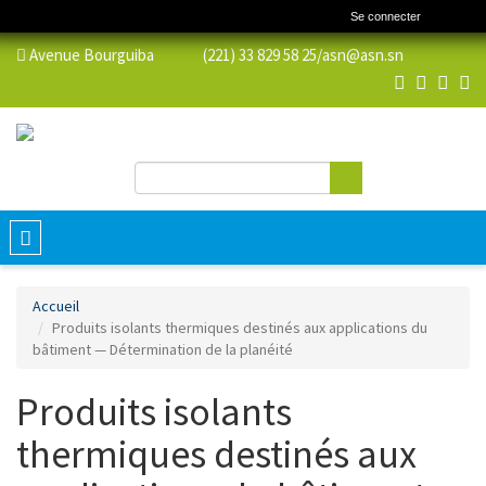
Se connecter
Avenue Bourguiba (221) 33 829 58 25/
asn@asn.sn
Rechercher
Formulaire de recherche
Toggle
navigation
Accueil
Produits isolants thermiques destinés aux applications du
bâtiment — Détermination de la planéité
Produits isolants
thermiques destinés aux