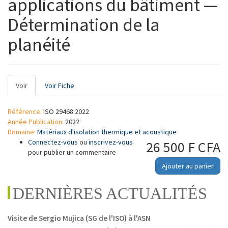
applications du bâtiment —
Détermination de la
planéité
Onglets
Voir
(onglet
Voir Fiche
principaux
actif)
Référence:
ISO 29468:2022
Année Publication:
2022
Domaine:
Matériaux d'isolation thermique et acoustique
Connectez-vous
ou
inscrivez-vous
26 500 F CFA
pour publier un commentaire
Ajouter au panier
DERNIÈRES ACTUALITÉS
Visite de Sergio Mujica (SG de l'ISO) à l'ASN