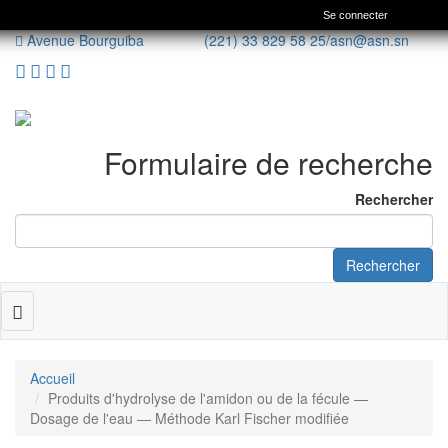
Se connecter
Avenue Bourguiba (221) 33 829 58 25/
asn@asn.sn
Formulaire de recherche
Rechercher
Rechercher
Toggle
navigation
Accueil
Produits d'hydrolyse de l'amidon ou de la fécule —
Dosage de l'eau — Méthode Karl Fischer modifiée