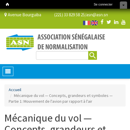
Se connecter
Avenue Bourguiba (221) 33 829 58 25/
asn@asn.sn
Rechercher
Formulaire de recherche
Toggle
navigation
Accueil
Mécanique du vol — Concepts, grandeurs et symboles —
Partie 1: Mouvement de l'avion par rapport à l'air
Mécanique du vol —
Concepts, grandeurs et