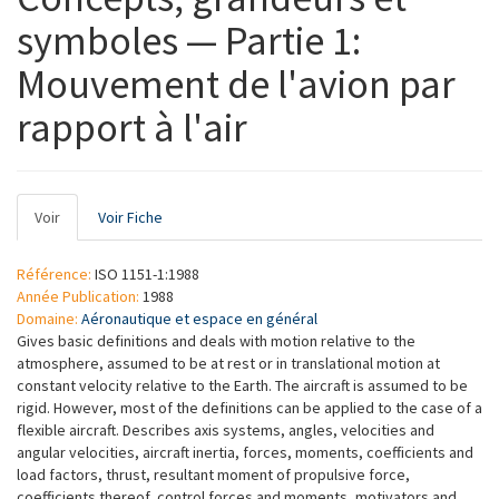
symboles — Partie 1:
Mouvement de l'avion par
rapport à l'air
Onglets
Voir
(onglet
Voir Fiche
principaux
actif)
Référence:
ISO 1151-1:1988
Année Publication:
1988
Domaine:
Aéronautique et espace en général
Gives basic definitions and deals with motion relative to the
atmosphere, assumed to be at rest or in translational motion at
constant velocity relative to the Earth. The aircraft is assumed to be
rigid. However, most of the definitions can be applied to the case of a
flexible aircraft. Describes axis systems, angles, velocities and
angular velocities, aircraft inertia, forces, moments, coefficients and
load factors, thrust, resultant moment of propulsive force,
coefficients thereof, control forces and moments, motivators and