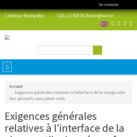
Se connecter
Avenue Bourguiba (221) 33 829 58 25/
asn@asn.sn
Rechercher
Formulaire de recherche
Toggle
navigation
Accueil
Exigences générales relatives à l'interface de la charge utile
des aéronefs sans pilote civils
Exigences générales
relatives à l'interface de la