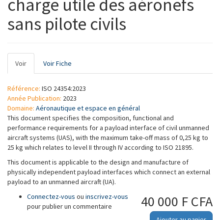
charge utile des aéronefs
sans pilote civils
Onglets
Voir
(onglet
Voir Fiche
principaux
actif)
Référence:
ISO 24354:2023
Année Publication:
2023
Domaine:
Aéronautique et espace en général
This document specifies the composition, functional and
performance requirements for a payload interface of civil unmanned
aircraft systems (UAS), with the maximum take-off mass of 0,25 kg to
25 kg which relates to level II through IV according to ISO 21895.
This document is applicable to the design and manufacture of
physically independent payload interfaces which connect an external
payload to an unmanned aircraft (UA).
Connectez-vous
ou
inscrivez-vous
40 000 F CFA
pour publier un commentaire
Ajouter au panier