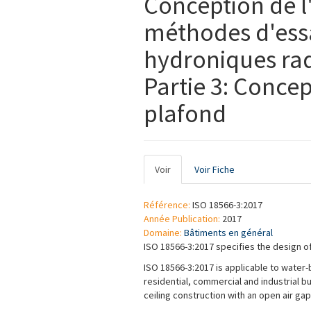
Conception de 
méthodes d'essa
hydroniques rad
Partie 3: Conce
plafond
Onglets
Voir
(onglet
Voir Fiche
principaux
actif)
Référence:
ISO 18566-3:2017
Année Publication:
2017
Domaine:
Bâtiments en général
ISO 18566-3:2017 specifies the design of
ISO 18566-3:2017 is applicable to water
residential, commercial and industrial 
ceiling construction with an open air gap