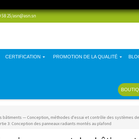
58 25/
asn@asn.sn
CERTIFICATION
PROMOTION DE LA QUALITÉ
BLO
BOUTIQ
s bâtiments — Conception, méthodes d'essai et contrôle des systèmes de
rtie 3: Conception des panneaux radiants montés au plafond