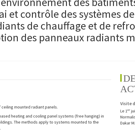
l'environnement des bâtiment
i et contrôle des systèmes d
iants de chauffage et de refr
ption des panneaux radiants 
D
AC
Visite 
 ceiling mounted radiant panels.
Le 1ᵉʳ j
-based heating and cooling panel systems (free hanging) in
Normalis
buildings. The methods apply to systems mounted to the
Dakar M.
.