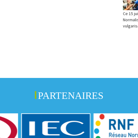
Ce 15 ju
Normalis
vulgaris
PARTENAIRES