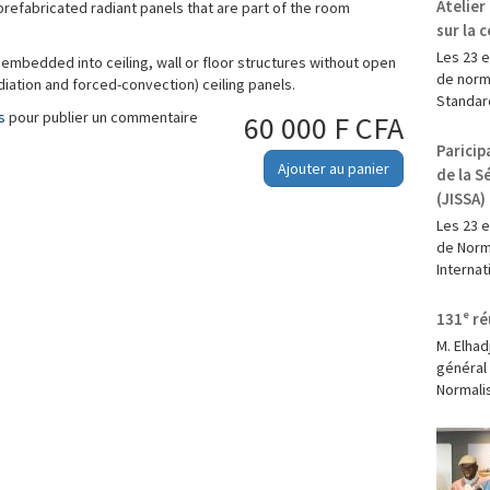
Atelie
 prefabricated radiant panels that are part of the room
sur la 
Les 23 e
embedded into ceiling, wall or floor structures without open
de norma
iation and forced-convection) ceiling panels.
Standard
s
pour publier un commentaire
60 000 F CFA
Paricip
Ajouter au panier
de la S
(JISSA)
‎Les 23 
de Norma
Internat
131ᵉ ré
M. Elha
général
Normalis