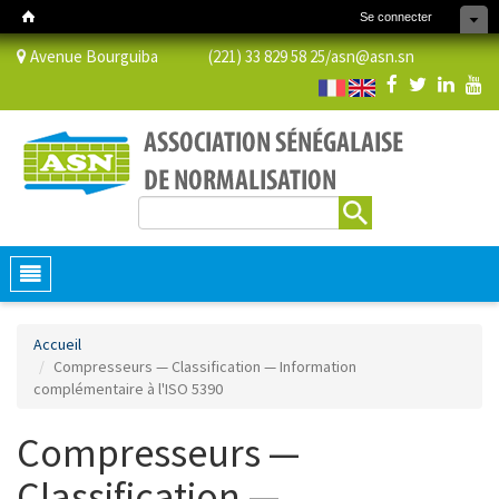
Se connecter
Avenue Bourguiba (221) 33 829 58 25/
asn@asn.sn
Rechercher
Formulaire de recherche
Toggle
navigation
Accueil
Compresseurs — Classification — Information
complémentaire à l'ISO 5390
Compresseurs —
Classification —