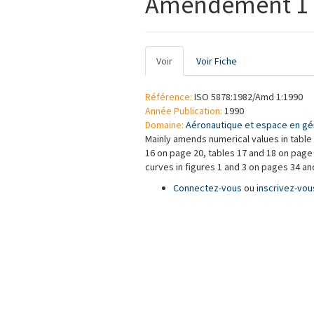
Amendement 1
Onglets
Voir
(onglet
Voir Fiche
principaux
actif)
Référence:
ISO 5878:1982/Amd 1:1990
Année Publication:
1990
Domaine:
Aéronautique et espace en gé
Mainly amends numerical values in table 
16 on page 20, tables 17 and 18 on page 
curves in figures 1 and 3 on pages 34 an
Connectez-vous
ou
inscrivez-vou