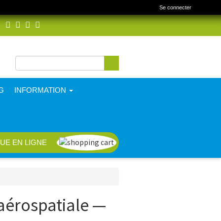
Se connecter
Rechercher
Formulaire de
recherche
G
INFORMATION
UE EN LIGNE
aérospatiale —