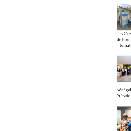
‎Les 23 
de Norma
Internat
Sénégal
Présiden