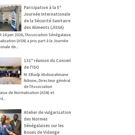
Paricipation à la 5ᵉ
Journée Internationale
de la Sécurité Sanitaire
des Aliments (JISSA)
et 24 juin 2026, l'Association Sénégalaise
lisation (ASN) a pris part à la Journée
ionale de...
131ᵉ réunion du Conseil
de l'ISO
M. Elhadji Abdourahmane
Ndione, Directeur général
de l'Association
aise de Normalisation (ASN) et
t...
Atelier de vulgarisation
des Normes
Sénégalaises sur les
Boues de Vidange