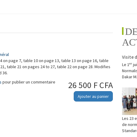
D
AC
néral
Visite 
4 on page 7, table 10 on page 13, table 13 on page 16, table
Le 1ᵉʳ j
21, table 21 on pages 24 to 27, table 22 on page 28. Modifies
Normalis
d 36.
Dakar M.
s
pour publier un commentaire
26 500 F CFA
Ajouter au panier
Les 23 e
de norma
Standard