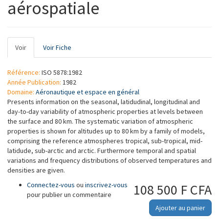
aérospatiale
Onglets
Voir
(onglet
Voir Fiche
principaux
actif)
Référence:
ISO 5878:1982
Année Publication:
1982
Domaine:
Aéronautique et espace en général
Presents information on the seasonal, latidudinal, longitudinal and
day-to-day variability of atmospheric properties at levels between
the surface and 80 km. The systematic variation of atmospheric
properties is shown for altitudes up to 80 km by a family of models,
comprising the reference atmospheres tropical, sub-tropical, mid-
latidude, sub-arctic and arctic. Furthermore temporal and spatial
variations and frequency distributions of observed temperatures and
densities are given.
Connectez-vous
ou
inscrivez-vous
108 500 F CFA
pour publier un commentaire
Ajouter au panier