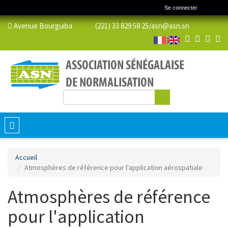
Se connecter
Avenue Bourguiba (221) 33 829 58 25/
asn@asn.sn
Rechercher
Formulaire de recherche
Toggle
navigation
Accueil
Atmosphères de référence pour l'application aérospatiale
Atmosphères de référence
pour l'application