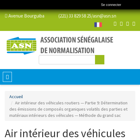
Se connecter
Avenue Bourguiba (221) 33 829 58 25/
asn@asn.sn
Rechercher
Formulaire de recherche
Toggle
navigation
Accueil
Air intérieur des véhicules routiers — Partie 9: Détermination
des émissions de composés organiques volatils des parties et
matériaux intérieurs des véhicules — Méthode du grand sac
Air intérieur des véhicules