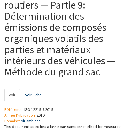
routiers — Partie 9:
Détermination des
émissions de composés
organiques volatils des
parties et matériaux
intérieurs des véhicules —
Méthode du grand sac
Onglets
Voir
(onglet
Voir Fiche
principaux
actif)
Référence:
ISO 12219-9:2019
Année Publication:
2019
Domaine:
Air ambiant
This document specifies a large bag sampling method for measuring