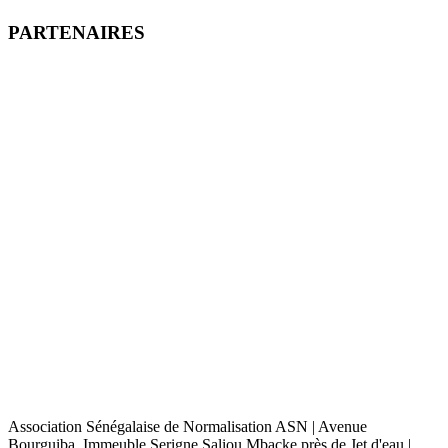
PARTENAIRES
Association Sénégalaise de Normalisation ASN | Avenue
Bourguiba, Immeuble Serigne Saliou Mbacke près de Jet d'eau |