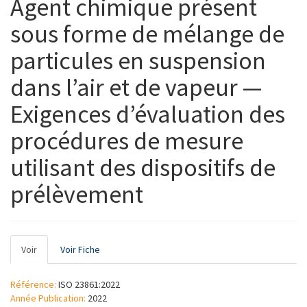
Agent chimique présent
sous forme de mélange de
particules en suspension
dans l’air et de vapeur —
Exigences d’évaluation des
procédures de mesure
utilisant des dispositifs de
prélèvement
Onglets
Voir
(onglet
Voir Fiche
principaux
actif)
Référence:
ISO 23861:2022
Année Publication:
2022