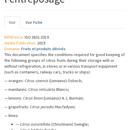
Onglets
Voir
(onglet
Voir Fiche
principaux
actif)
Référence:
ISO 3631:2019
Année Publication:
2019
Domaine:
Fruits et produits dérivés
This document specifies the conditions required for good keeping of
the following groups of citrus fruits during their storage with or
without refrigeration, in stores or in various transport equipment
(such as containers, railway cars, trucks or ships):
— oranges:
Citrus sinensis
(Linnaeus) Osbeck;
— mandarins:
Citrus reticulata
Blanco;
— lemons:
Citrus limon
(Linnaeus) N. L. Burman;
— grapefruits:
Citrus paradisi
Macfadyen;
— limes:
—
Citrus aurantifolia
(Christmann) Swingle;