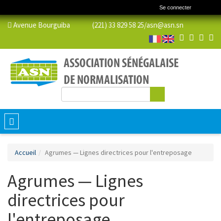
Se connecter
Avenue Bourguiba (221) 33 829 58 25/
asn@asn.sn
Rechercher
Formulaire de recherche
Toggle
navigation
Accueil
Agrumes — Lignes directrices pour l'entreposage
Agrumes — Lignes
directrices pour
l'entreposage