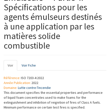
Spécifications pour les
agents émulseurs destinés
à une application par les
matières solide
combustible
Onglets
Voir
(onglet
Voir Fiche
principaux
actif)
Référence:
ISO 7203-4:2022
Année Publication:
2022
Domaine:
Lutte contre l'incendie
This document specifies the essential properties and performance
of liquid foam concentrates used to make foams for the
extinguishment and inhibition of reignition of fires of Class A fuels.
Minimum performance on certain test fires is specified.