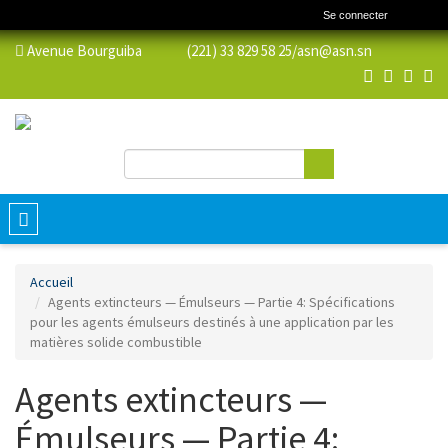
Se connecter
Avenue Bourguiba (221) 33 829 58 25/
asn@asn.sn
Rechercher
Formulaire de recherche
Toggle
navigation
Accueil
Agents extincteurs — Émulseurs — Partie 4: Spécifications
pour les agents émulseurs destinés à une application par les
matières solide combustible
Agents extincteurs —
Émulseurs — Partie 4: