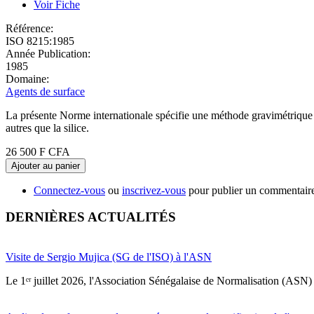
Voir Fiche
Référence:
ISO 8215:1985
Année Publication:
1985
Domaine:
Agents de surface
La présente Norme internationale spécifie une méthode gravimétrique de
autres que la silice.
26 500 F CFA
Ajouter au panier
Connectez-vous
ou
inscrivez-vous
pour publier un commentair
DERNIÈRES ACTUALITÉS
Visite de Sergio Mujica (SG de l'ISO) à l'ASN
Le 1ᵉʳ juillet 2026, l'Association Sénégalaise de Normalisation (ASN) 