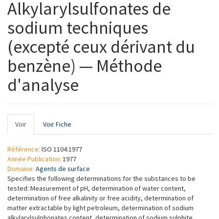
Alkylarylsulfonates de
sodium techniques
(excepté ceux dérivant du
benzène) — Méthode
d'analyse
Onglets
Voir
(onglet
Voir Fiche
principaux
actif)
Référence:
ISO 1104:1977
Année Publication:
1977
Domaine:
Agents de surface
Specifies the following determinations for the substances to be
tested: Measurement of pH, determination of water content,
determination of free alkalinity or free acidity, determination of
matter extractable by light petroleum, determination of sodium
alkylarylsulphonates content, determination of sodium sulphite