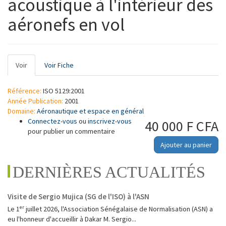
acoustique à l'intérieur des
aéronefs en vol
Onglets
Voir
(onglet
Voir Fiche
principaux
actif)
Référence:
ISO 5129:2001
Année Publication:
2001
Domaine:
Aéronautique et espace en général
Connectez-vous
ou
inscrivez-vous
40 000 F CFA
pour publier un commentaire
Ajouter au panier
DERNIÈRES ACTUALITÉS
Visite de Sergio Mujica (SG de l'ISO) à l'ASN
Le 1ᵉʳ juillet 2026, l'Association Sénégalaise de Normalisation (ASN) a
eu l'honneur d'accueillir à Dakar M. Sergio...