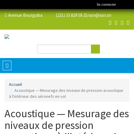
Se connecter
Avenue Bourguiba (221) 33 829 58 25/
asn@asn.sn
Rechercher
Formulaire de recherche
Toggle
navigation
Accueil
Acoustique — Mesurage des niveaux de pression acoustique
à l'intérieur des aéronefs en vol
Acoustique — Mesurage des
niveaux de pression