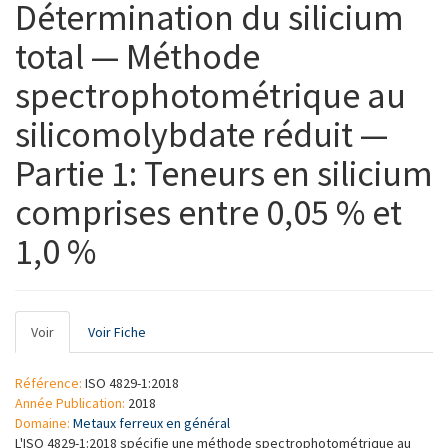
Détermination du silicium
total — Méthode
spectrophotométrique au
silicomolybdate réduit —
Partie 1: Teneurs en silicium
comprises entre 0,05 % et
1,0 %
Onglets
Voir
(onglet
Voir Fiche
principaux
actif)
Référence:
ISO 4829-1:2018
Année Publication:
2018
Domaine:
Metaux ferreux en général
L'ISO 4829-1:2018 spécifie une méthode spectrophotométrique au