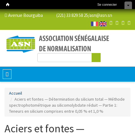
Se connecter
Avenue Bourguiba (221) 33 829 58 25/
asn@asn.sn
Rechercher
Formulaire de recherche
Toggle
navigation
Accueil
Aciers et fontes — Détermination du silicium total — Méthode
spectrophotométrique au silicomolybdate réduit — Partie 1:
Teneurs en silicium comprises entre 0,05 % et 1,0 %
Aciers et fontes —