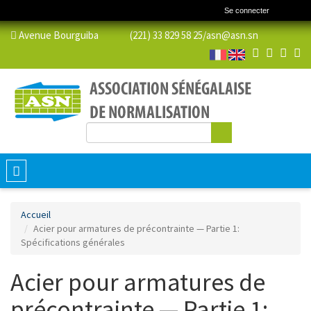
Se connecter
Avenue Bourguiba (221) 33 829 58 25/
asn@asn.sn
Rechercher
Formulaire de recherche
Toggle
navigation
Accueil
Acier pour armatures de précontrainte — Partie 1:
Spécifications générales
Acier pour armatures de
précontrainte — Partie 1: