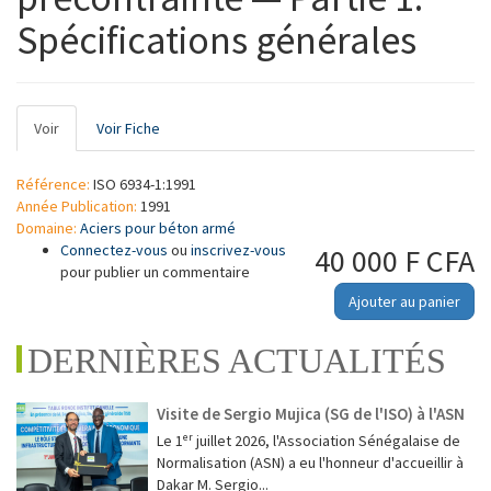
Spécifications générales
Onglets
Voir
(onglet
Voir Fiche
principaux
actif)
Référence:
ISO 6934-1:1991
Année Publication:
1991
Domaine:
Aciers pour béton armé
Connectez-vous
ou
inscrivez-vous
40 000 F CFA
pour publier un commentaire
Ajouter au panier
DERNIÈRES ACTUALITÉS
Visite de Sergio Mujica (SG de l'ISO) à l'ASN
Le 1ᵉʳ juillet 2026, l'Association Sénégalaise de
Normalisation (ASN) a eu l'honneur d'accueillir à
Dakar M. Sergio...