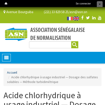
Se connecter
Avenue Bourguiba (221) 33 829 58 25/
asn@asn.sn
Rechercher
Formulaire de recherche
Toggle
navigation
Accueil
Acide chlorhydrique à usage industriel — Dosage des sulfates
solubles — Méthode turbidimétrique
Acide chlorhydrique à
usage industriel — Dosage