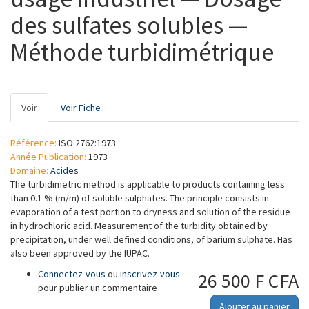
des sulfates solubles —
Méthode turbidimétrique
Onglets
Voir
(onglet
Voir Fiche
principaux
actif)
Référence:
ISO 2762:1973
Année Publication:
1973
Domaine:
Acides
The turbidimetric method is applicable to products containing less
than 0.1 % (m/m) of soluble sulphates. The principle consists in
evaporation of a test portion to dryness and solution of the residue
in hydrochloric acid. Measurement of the turbidity obtained by
precipitation, under well defined conditions, of barium sulphate. Has
also been approved by the IUPAC.
Connectez-vous
ou
inscrivez-vous
26 500 F CFA
pour publier un commentaire
Ajouter au panier