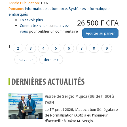
Année Publication:
1992
Domaine:
Informatique automobile. Systèmes informatiques
embarqués
En savoir plus
à propos de Voitures particulières — Numéro
26 500 F CFA
Connectez-vous
d'identification des autoradios (CRIN)
ou
inscrivez-
vous
pour publier un commentaire
Ajouter au panier
Pages
1
2
3
4
5
6
7
8
9
…
suivant ›
dernier »
DERNIÈRES ACTUALITÉS
Visite de Sergio Mujica (SG de l'ISO) à
l'ASN
Le 1ᵉʳ juillet 2026, l'Association Sénégalaise
de Normalisation (ASN) a eu l'honneur
d'accueillir à Dakar M. Sergio...