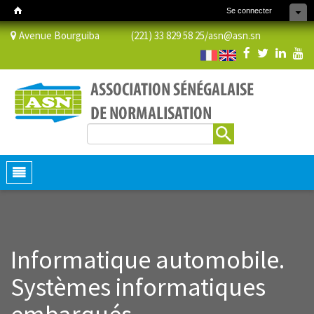
Se connecter
Avenue Bourguiba (221) 33 829 58 25/
asn@asn.sn
Rechercher
Formulaire de recherche
Toggle
navigation
Informatique automobile.
Systèmes informatiques