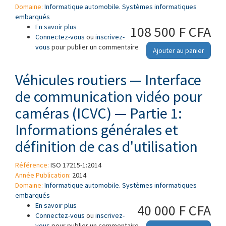
Domaine:
Informatique automobile. Systèmes informatiques
embarqués
En savoir plus
à propos de Véhicules routiers — Interface de
108 500 F CFA
Connectez-vous
communication vidéo pour caméras (ICVC) —
ou
inscrivez-
vous
pour publier un commentaire
Partie 3: Dictionnaire de message de caméra
Ajouter au panier
Véhicules routiers — Interface
de communication vidéo pour
caméras (ICVC) — Partie 1:
Informations générales et
définition de cas d'utilisation
Référence:
ISO 17215-1:2014
Année Publication:
2014
Domaine:
Informatique automobile. Systèmes informatiques
embarqués
En savoir plus
à propos de Véhicules routiers — Interface de
40 000 F CFA
Connectez-vous
communication vidéo pour caméras (ICVC) —
ou
inscrivez-
vous
pour publier un commentaire
Partie 1: Informations générales et définition