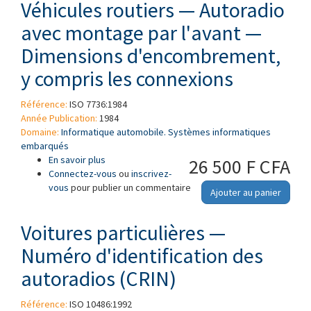
Véhicules routiers — Autoradio
avec montage par l'avant —
Dimensions d'encombrement,
y compris les connexions
Référence:
ISO 7736:1984
Année Publication:
1984
Domaine:
Informatique automobile. Systèmes informatiques
embarqués
En savoir plus
à propos de Véhicules routiers — Autoradio
26 500 F CFA
Connectez-vous
avec montage par l'avant — Dimensions
ou
inscrivez-
vous
pour publier un commentaire
d'encombrement, y compris les connexions
Ajouter au panier
Voitures particulières —
Numéro d'identification des
autoradios (CRIN)
Référence:
ISO 10486:1992