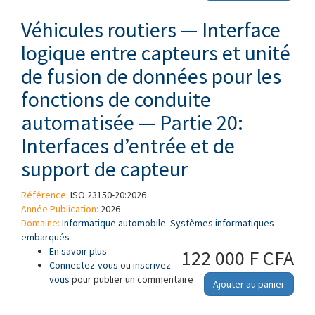
générales et principes
Véhicules routiers — Interface
logique entre capteurs et unité
de fusion de données pour les
fonctions de conduite
automatisée — Partie 20:
Interfaces d’entrée et de
support de capteur
Référence:
ISO 23150-20:2026
Année Publication:
2026
Domaine:
Informatique automobile. Systèmes informatiques
embarqués
En savoir plus
à propos de Véhicules routiers — Interface
122 000 F CFA
Connectez-vous
logique entre capteurs et unité de fusion de
ou
inscrivez-
vous
pour publier un commentaire
données pour les fonctions de conduite
Ajouter au panier
automatisée — Partie 20: Interfaces d’entrée
et de support de capteur