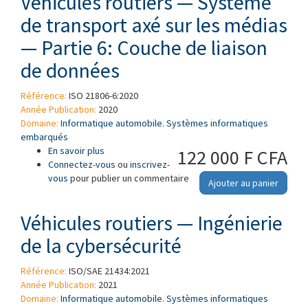
Véhicules routiers — Système
de transport axé sur les médias
— Partie 6: Couche de liaison
de données
Référence:
ISO 21806-6:2020
Année Publication:
2020
Domaine:
Informatique automobile. Systèmes informatiques
embarqués
En savoir plus
à propos de Véhicules routiers — Système de
122 000 F CFA
Connectez-vous
transport axé sur les médias — Partie 6:
ou
inscrivez-
vous
pour publier un commentaire
Couche de liaison de données
Ajouter au panier
Véhicules routiers — Ingénierie
de la cybersécurité
Référence:
ISO/SAE 21434:2021
Année Publication:
2021
Domaine:
Informatique automobile. Systèmes informatiques