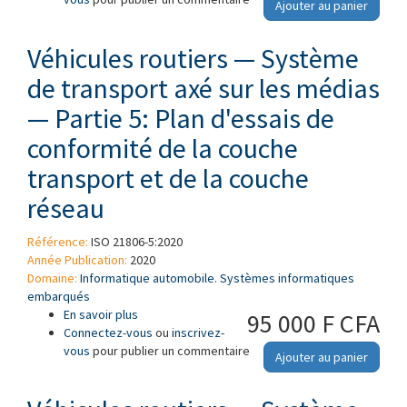
Ajouter au panier
de cas d'utilisation
Véhicules routiers — Système
de transport axé sur les médias
— Partie 5: Plan d'essais de
conformité de la couche
transport et de la couche
réseau
Référence:
ISO 21806-5:2020
Année Publication:
2020
Domaine:
Informatique automobile. Systèmes informatiques
embarqués
En savoir plus
à propos de Véhicules routiers — Système de
95 000 F CFA
Connectez-vous
transport axé sur les médias — Partie 5: Plan
ou
inscrivez-
vous
pour publier un commentaire
d'essais de conformité de la couche transport
Ajouter au panier
et de la couche réseau