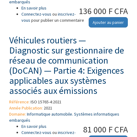
embarqués
En savoir plus
à propos de Véhicules routiers — Ingénierie de
136 000 F CFA
Connectez-vous
la cybersécurité
ou
inscrivez-
vous
pour publier un commentaire
Ajouter au panier
Véhicules routiers —
Diagnostic sur gestionnaire de
réseau de communication
(DoCAN) — Partie 4: Exigences
applicables aux systèmes
associés aux émissions
Référence:
ISO 15765-4:2021
Année Publication:
2021
Domaine:
Informatique automobile. Systèmes informatiques
embarqués
En savoir plus
à propos de Véhicules routiers — Diagnostic
81 000 F CFA
Connectez-vous
sur gestionnaire de réseau de communication
ou
inscrivez-