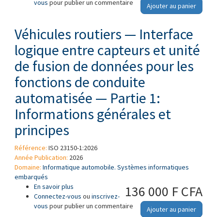
vous
pour publier un commentaire
(DoCAN) — Partie 4: Exigences applicables aux
Ajouter au panier
systèmes associés aux émissions
Véhicules routiers — Interface
logique entre capteurs et unité
de fusion de données pour les
fonctions de conduite
automatisée — Partie 1:
Informations générales et
principes
Référence:
ISO 23150-1:2026
Année Publication:
2026
Domaine:
Informatique automobile. Systèmes informatiques
embarqués
En savoir plus
à propos de Véhicules routiers — Interface
136 000 F CFA
Connectez-vous
logique entre capteurs et unité de fusion de
ou
inscrivez-
vous
pour publier un commentaire
données pour les fonctions de conduite
Ajouter au panier
automatisée — Partie 1: Informations