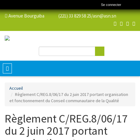
Se connecter
Avenue Bourguiba (221) 33 829 58 25/
asn@asn.sn
Rechercher
Formulaire de recherche
Toggle
navigation
Accueil
Règlement C/REG.8/06/17 du 2 juin 2017 portant organisation
et fonctionnement du Conseil communautaire de la Qualité
Règlement C/REG.8/06/17
du 2 juin 2017 portant