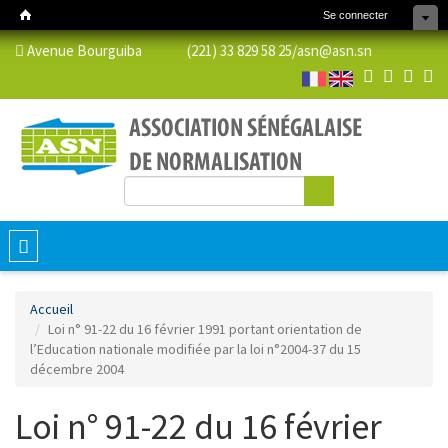
Se connecter
Avenue Bourguiba (221) 33 829 58 25/
asn@asn.sn
Rechercher
Formulaire de recherche
Toggle
navigation
Accueil
Loi n° 91-22 du 16 février 1991 portant orientation de
l’Education nationale modifiée par la loi n°2004-37 du 15
décembre 2004
Loi n° 91-22 du 16 février