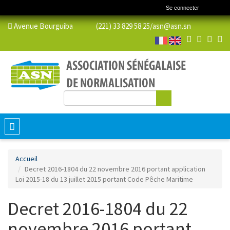
Se connecter
Avenue Bourguiba (221) 33 829 58 25/
asn@asn.sn
Rechercher
Formulaire de recherche
Toggle
navigation
Accueil
Decret 2016-1804 du 22 novembre 2016 portant application
Loi 2015-18 du 13 juillet 2015 portant Code Pêche Maritime
Decret 2016-1804 du 22
novembre 2016 portant