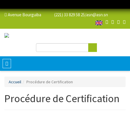
Avenue Bourguiba (221) 33 829 58 25/
asn@asn.sn
Rechercher
Formulaire de recherche
Toggle
navigation
Accueil
Procédure de Certification
Procédure de Certification