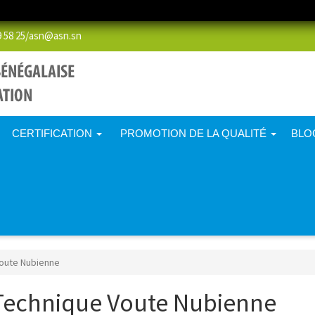
58 25/
asn@asn.sn
CERTIFICATION
PROMOTION DE LA QUALITÉ
BLO
oute Nubienne
Technique Voute Nubienne