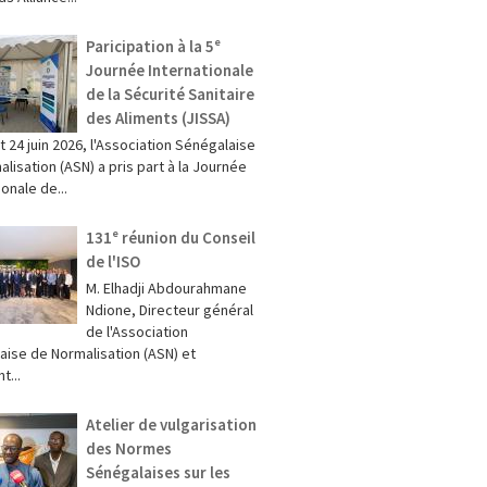
Paricipation à la 5ᵉ
Journée Internationale
de la Sécurité Sanitaire
des Aliments (JISSA)
et 24 juin 2026, l'Association Sénégalaise
lisation (ASN) a pris part à la Journée
ionale de...
131ᵉ réunion du Conseil
de l'ISO
M. Elhadji Abdourahmane
Ndione, Directeur général
de l'Association
aise de Normalisation (ASN) et
t...
Atelier de vulgarisation
des Normes
Sénégalaises sur les