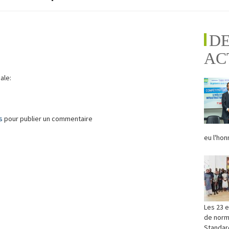
D
AC
ale:
s
pour publier un commentaire
eu l'hon
Les 23 e
de norma
Standard