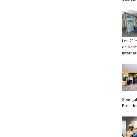
‎Les 23 
de Norma
Internat
Sénégal
Présiden