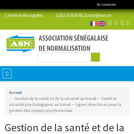
Se connecter
Avenue Bourguiba (221) 33 829 58 25/
asn@asn.sn
Rechercher
Formulaire de recherche
Toggle
navigation
Accueil
Gestion de la santé et de la sécurité au travail — Santé et
sécurité psychologiques au travail — Lignes directrices pour la
gestion des risques psychosociaux
Gestion de la santé et de la