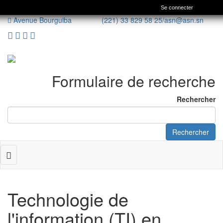
Se connecter
Avenue Bourguiba (221) 33 829 58 25/
asn@asn.sn
Formulaire de recherche
Rechercher
Rechercher
Toggle
navigation
Technologie de
l'information (TI) en